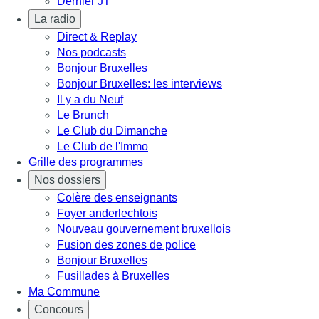
Dernier JT
La radio
Direct & Replay
Nos podcasts
Bonjour Bruxelles
Bonjour Bruxelles: les interviews
Il y a du Neuf
Le Brunch
Le Club du Dimanche
Le Club de l'Immo
Grille des programmes
Nos dossiers
Colère des enseignants
Foyer anderlechtois
Nouveau gouvernement bruxellois
Fusion des zones de police
Bonjour Bruxelles
Fusillades à Bruxelles
Ma Commune
Concours