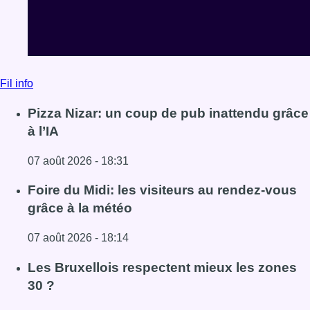
Fil info
Pizza Nizar: un coup de pub inattendu grâce
à l’IA
07 août 2026 - 18:31
Lire l'article Pizza Nizar: un coup de pub inattendu grâce à
Foire du Midi: les visiteurs au rendez-vous
grâce à la météo
07 août 2026 - 18:14
Lire l'article Foire du Midi: les visiteurs au rendez-vous g
Les Bruxellois respectent mieux les zones
30 ?