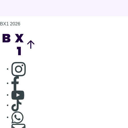
BX1 2026
Back to top
Consulter page Instagram
Consulter page Facebook
Consulter Youtube
Consulter TikTok
Nous rejoindre sur Whatsapp
S'abonner à notre newsletter