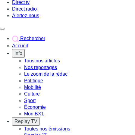
Direct tv
Direct radio
Alertez-nous
Déclencher le menu
Rechercher
Accueil
Info
Tous nos articles
Nos reportages
Le zoom de la rédac'
Politique
Mobilité
Culture
Sport
Économie
Mon BX1
Replay TV
Toutes nos émissions