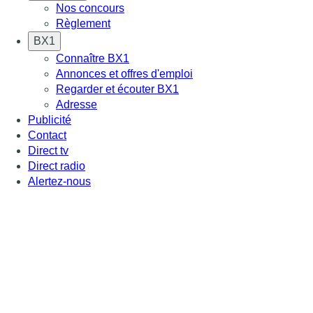
Nos concours
Règlement
BX1
Connaître BX1
Annonces et offres d'emploi
Regarder et écouter BX1
Adresse
Publicité
Contact
Direct tv
Direct radio
Alertez-nous