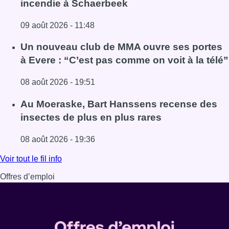
incendie à Schaerbeek
09 août 2026 - 11:48
Lire l'article Deux personnes hospitalisées après un inc
Un nouveau club de MMA ouvre ses portes
à Evere : “C’est pas comme on voit à la télé”
08 août 2026 - 19:51
Lire l'article Un nouveau club de MMA ouvre ses portes à E
Au Moeraske, Bart Hanssens recense des
insectes de plus en plus rares
08 août 2026 - 19:36
Lire l'article Au Moeraske, Bart Hanssens recense des ins
Voir tout le fil info
Offres d’emploi