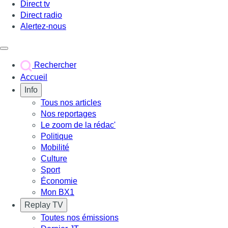
Direct tv
Direct radio
Alertez-nous
Déclencher le menu
Rechercher
Accueil
Info
Tous nos articles
Nos reportages
Le zoom de la rédac'
Politique
Mobilité
Culture
Sport
Économie
Mon BX1
Replay TV
Toutes nos émissions