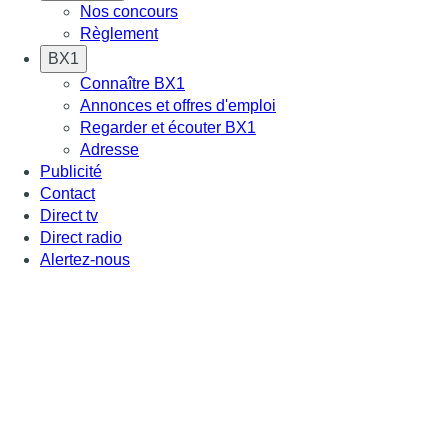
Nos concours
Règlement
BX1
Connaître BX1
Annonces et offres d'emploi
Regarder et écouter BX1
Adresse
Publicité
Contact
Direct tv
Direct radio
Alertez-nous