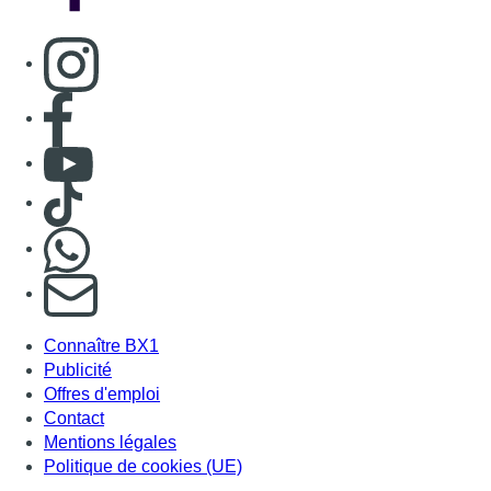
Consulter page Instagram
Consulter page Facebook
Consulter Youtube
Consulter TikTok
Nous rejoindre sur Whatsapp
S'abonner à notre newsletter
Connaître BX1
Publicité
Offres d'emploi
Contact
Mentions légales
Politique de cookies (UE)