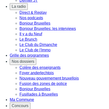
Dernier JT
La radio
Direct & Replay
Nos podcasts
Bonjour Bruxelles
Bonjour Bruxelles: les interviews
Il y a du Neuf
Le Brunch
Le Club du Dimanche
Le Club de l'Immo
Grille des programmes
Nos dossiers
Colère des enseignants
Foyer anderlechtois
Nouveau gouvernement bruxellois
Fusion des zones de police
Bonjour Bruxelles
Fusillades à Bruxelles
Ma Commune
Concours