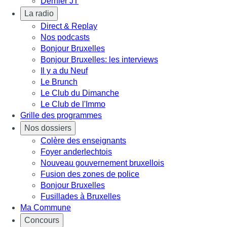
Dernier JT
La radio
Direct & Replay
Nos podcasts
Bonjour Bruxelles
Bonjour Bruxelles: les interviews
Il y a du Neuf
Le Brunch
Le Club du Dimanche
Le Club de l'Immo
Grille des programmes
Nos dossiers
Colère des enseignants
Foyer anderlechtois
Nouveau gouvernement bruxellois
Fusion des zones de police
Bonjour Bruxelles
Fusillades à Bruxelles
Ma Commune
Concours