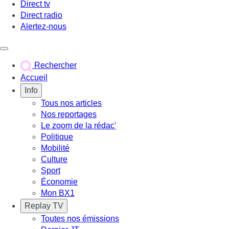
Direct tv
Direct radio
Alertez-nous
Déclencher le menu
Rechercher
Accueil
Info
Tous nos articles
Nos reportages
Le zoom de la rédac'
Politique
Mobilité
Culture
Sport
Économie
Mon BX1
Replay TV
Toutes nos émissions