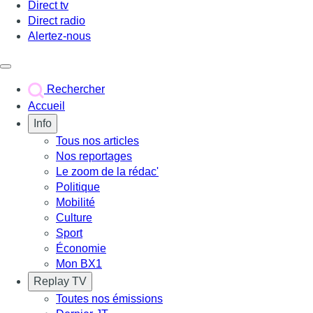
Direct tv
Direct radio
Alertez-nous
Déclencher le menu
Rechercher
Accueil
Info
Tous nos articles
Nos reportages
Le zoom de la rédac'
Politique
Mobilité
Culture
Sport
Économie
Mon BX1
Replay TV
Toutes nos émissions