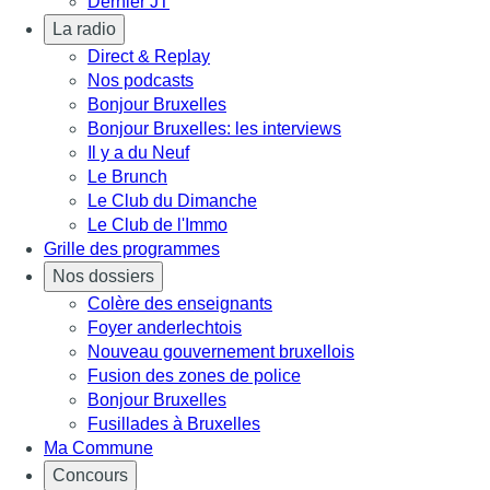
Dernier JT
La radio
Direct & Replay
Nos podcasts
Bonjour Bruxelles
Bonjour Bruxelles: les interviews
Il y a du Neuf
Le Brunch
Le Club du Dimanche
Le Club de l'Immo
Grille des programmes
Nos dossiers
Colère des enseignants
Foyer anderlechtois
Nouveau gouvernement bruxellois
Fusion des zones de police
Bonjour Bruxelles
Fusillades à Bruxelles
Ma Commune
Concours