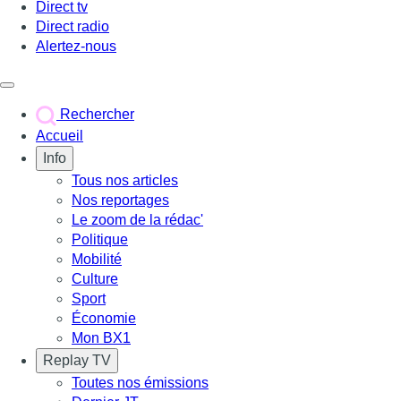
Direct tv
Direct radio
Alertez-nous
Déclencher le menu
Rechercher
Accueil
Info
Tous nos articles
Nos reportages
Le zoom de la rédac'
Politique
Mobilité
Culture
Sport
Économie
Mon BX1
Replay TV
Toutes nos émissions