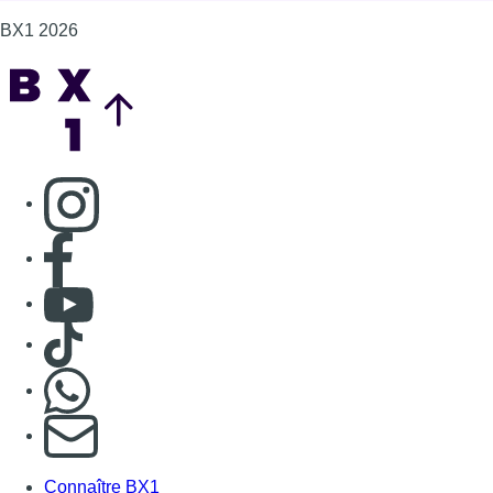
BX1 2026
Back to top
Consulter page Instagram
Consulter page Facebook
Consulter Youtube
Consulter TikTok
Nous rejoindre sur Whatsapp
S'abonner à notre newsletter
Connaître BX1