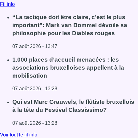
Fil info
“La tactique doit être claire, c’est le plus
important”: Mark van Bommel dévoile sa
philosophie pour les Diables rouges
07 août 2026 - 13:47
Lire l'article “La tactique doit être claire, c’est le plus 
1.000 places d’accueil menacées : les
associations bruxelloises appellent à la
mobilisation
07 août 2026 - 13:28
Lire l'article 1.000 places d’accueil menacées : les associ
Qui est Marc Grauwels, le flûtiste bruxellois
à la tête du Festival Classissimo?
07 août 2026 - 13:28
Lire l'article Qui est Marc Grauwels, le flûtiste bruxellois 
Voir tout le fil info