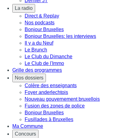
Dernier JT
La radio
Direct & Replay
Nos podcasts
Bonjour Bruxelles
Bonjour Bruxelles: les interviews
Il y a du Neuf
Le Brunch
Le Club du Dimanche
Le Club de l'Immo
Grille des programmes
Nos dossiers
Colère des enseignants
Foyer anderlechtois
Nouveau gouvernement bruxellois
Fusion des zones de police
Bonjour Bruxelles
Fusillades à Bruxelles
Ma Commune
Concours