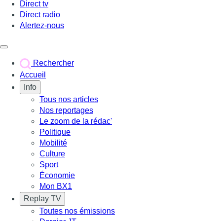
Direct tv
Direct radio
Alertez-nous
Déclencher le menu
Rechercher
Accueil
Info
Tous nos articles
Nos reportages
Le zoom de la rédac'
Politique
Mobilité
Culture
Sport
Économie
Mon BX1
Replay TV
Toutes nos émissions