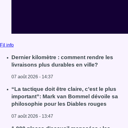
Fil info
Dernier kilomètre : comment rendre les
livraisons plus durables en ville?
07 août 2026 - 14:37
Lire l'article Dernier kilomètre : comment rendre les livrai
“La tactique doit être claire, c’est le plus
important”: Mark van Bommel dévoile sa
philosophie pour les Diables rouges
07 août 2026 - 13:47
Lire l'article “La tactique doit être claire, c’est le plus 