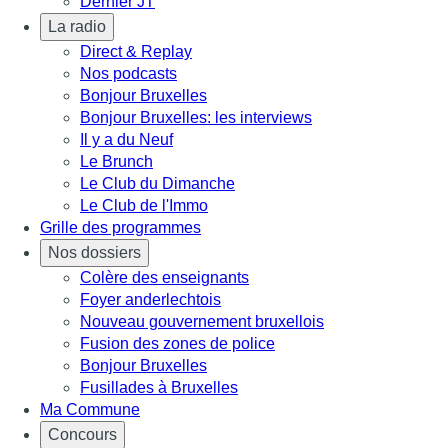
Dernier JT
La radio
Direct & Replay
Nos podcasts
Bonjour Bruxelles
Bonjour Bruxelles: les interviews
Il y a du Neuf
Le Brunch
Le Club du Dimanche
Le Club de l'Immo
Grille des programmes
Nos dossiers
Colère des enseignants
Foyer anderlechtois
Nouveau gouvernement bruxellois
Fusion des zones de police
Bonjour Bruxelles
Fusillades à Bruxelles
Ma Commune
Concours