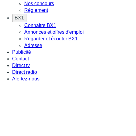
Nos concours
Règlement
BX1
Connaître BX1
Annonces et offres d'emploi
Regarder et écouter BX1
Adresse
Publicité
Contact
Direct tv
Direct radio
Alertez-nous