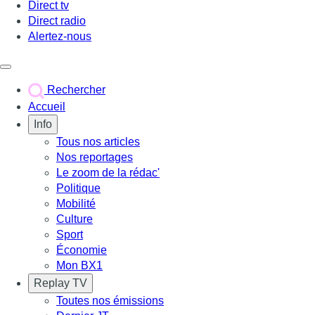
Direct tv
Direct radio
Alertez-nous
Déclencher le menu
Rechercher
Accueil
Info
Tous nos articles
Nos reportages
Le zoom de la rédac'
Politique
Mobilité
Culture
Sport
Économie
Mon BX1
Replay TV
Toutes nos émissions