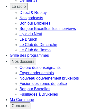
Dernier JT
La radio
Direct & Replay
Nos podcasts
Bonjour Bruxelles
Bonjour Bruxelles: les interviews
Il y a du Neuf
Le Brunch
Le Club du Dimanche
Le Club de l'Immo
Grille des programmes
Nos dossiers
Colère des enseignants
Foyer anderlechtois
Nouveau gouvernement bruxellois
Fusion des zones de police
Bonjour Bruxelles
Fusillades à Bruxelles
Ma Commune
Concours