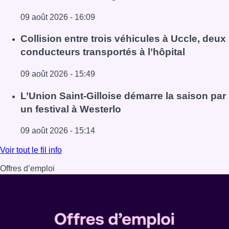
09 août 2026 - 16:09
Lire l'article Meyboom: l’émouvant dernier tour de piste
Collision entre trois véhicules à Uccle, deux
conducteurs transportés à l’hôpital
09 août 2026 - 15:49
Lire l'article Collision entre trois véhicules à Uccle, deux 
L’Union Saint-Gilloise démarre la saison par
un festival à Westerlo
09 août 2026 - 15:14
Lire l'article L’Union Saint-Gilloise démarre la saison par 
Voir tout le fil info
Offres d’emploi