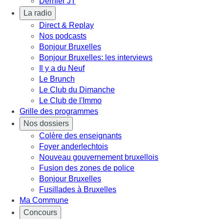
Dernier JT
La radio
Direct & Replay
Nos podcasts
Bonjour Bruxelles
Bonjour Bruxelles: les interviews
Il y a du Neuf
Le Brunch
Le Club du Dimanche
Le Club de l'Immo
Grille des programmes
Nos dossiers
Colère des enseignants
Foyer anderlechtois
Nouveau gouvernement bruxellois
Fusion des zones de police
Bonjour Bruxelles
Fusillades à Bruxelles
Ma Commune
Concours