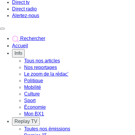
Direct tv
Direct radio
Alertez-nous
Déclencher le menu
Rechercher
Accueil
Info
Tous nos articles
Nos reportages
Le zoom de la rédac'
Politique
Mobilité
Culture
Sport
Économie
Mon BX1
Replay TV
Toutes nos émissions