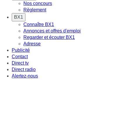
Nos concours
Règlement
BX1
Connaître BX1
Annonces et offres d'emploi
Regarder et écouter BX1
Adresse
Publicité
Contact
Direct tv
Direct radio
Alertez-nous