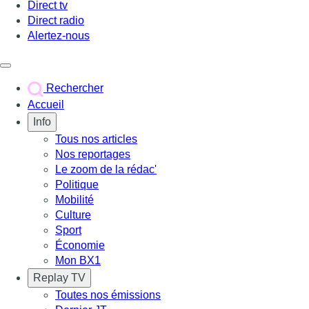
Direct tv
Direct radio
Alertez-nous
Déclencher le menu
Rechercher
Accueil
Info
Tous nos articles
Nos reportages
Le zoom de la rédac'
Politique
Mobilité
Culture
Sport
Économie
Mon BX1
Replay TV
Toutes nos émissions