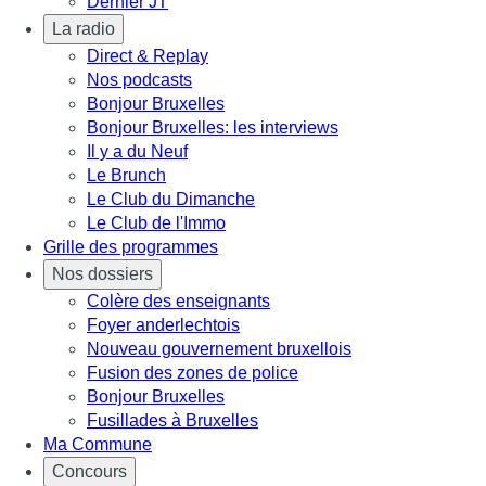
Dernier JT
La radio
Direct & Replay
Nos podcasts
Bonjour Bruxelles
Bonjour Bruxelles: les interviews
Il y a du Neuf
Le Brunch
Le Club du Dimanche
Le Club de l'Immo
Grille des programmes
Nos dossiers
Colère des enseignants
Foyer anderlechtois
Nouveau gouvernement bruxellois
Fusion des zones de police
Bonjour Bruxelles
Fusillades à Bruxelles
Ma Commune
Concours