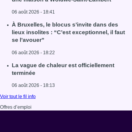
06 août 2026 - 18:41
Lire l'article Une explosion provoque un incendie dans 
À Bruxelles, le blocus s’invite dans des
lieux insolites : “C’est exceptionnel, il faut
se l’avouer”
06 août 2026 - 18:22
Lire l'article À Bruxelles, le blocus s’invite dans des lieux i
La vague de chaleur est officiellement
terminée
06 août 2026 - 18:13
Lire l'article La vague de chaleur est officiellement termin
Voir tout le fil info
Offres d’emploi