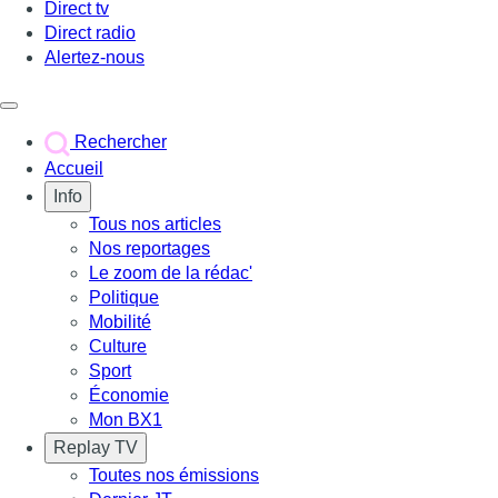
Direct tv
Direct radio
Alertez-nous
Déclencher le menu
Rechercher
Accueil
Info
Tous nos articles
Nos reportages
Le zoom de la rédac'
Politique
Mobilité
Culture
Sport
Économie
Mon BX1
Replay TV
Toutes nos émissions