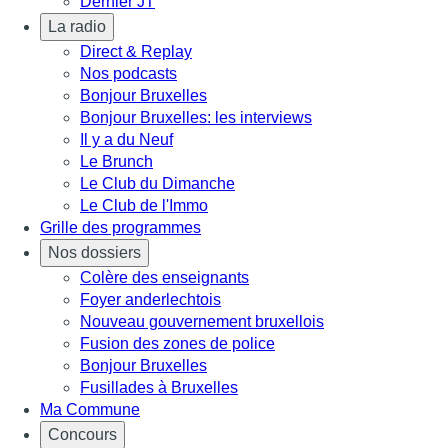
Dernier JT
La radio
Direct & Replay
Nos podcasts
Bonjour Bruxelles
Bonjour Bruxelles: les interviews
Il y a du Neuf
Le Brunch
Le Club du Dimanche
Le Club de l'Immo
Grille des programmes
Nos dossiers
Colère des enseignants
Foyer anderlechtois
Nouveau gouvernement bruxellois
Fusion des zones de police
Bonjour Bruxelles
Fusillades à Bruxelles
Ma Commune
Concours