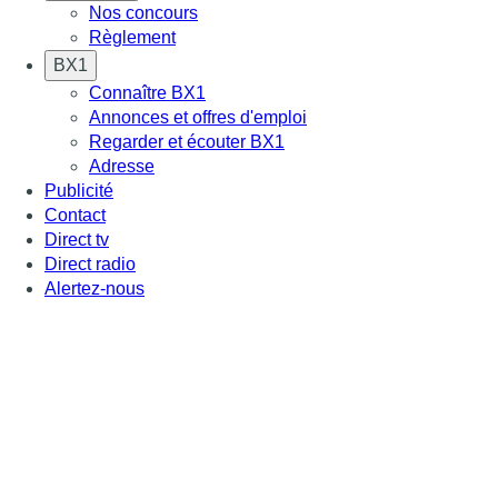
Nos concours
Règlement
BX1
Connaître BX1
Annonces et offres d'emploi
Regarder et écouter BX1
Adresse
Publicité
Contact
Direct tv
Direct radio
Alertez-nous