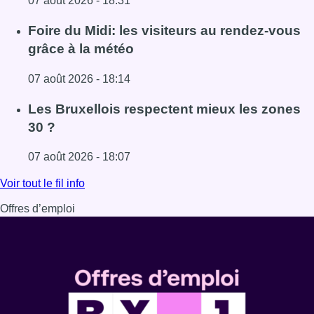
07 août 2026 - 18:31
Lire l'article Pizza Nizar: un coup de pub inattendu grâce à
Foire du Midi: les visiteurs au rendez-vous
grâce à la météo
07 août 2026 - 18:14
Lire l'article Foire du Midi: les visiteurs au rendez-vous g
Les Bruxellois respectent mieux les zones
30 ?
07 août 2026 - 18:07
Lire l'article Les Bruxellois respectent mieux les zones 30
Voir tout le fil info
Offres d’emploi