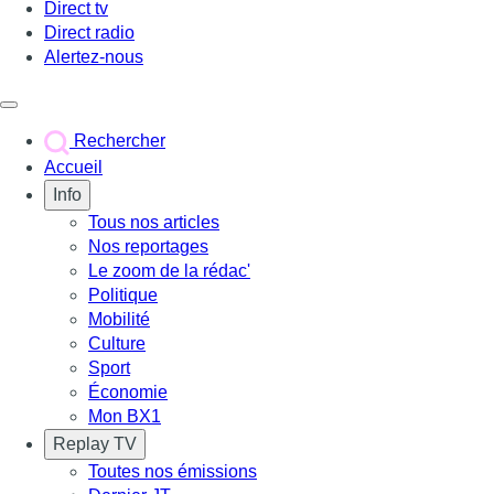
Direct tv
Direct radio
Alertez-nous
Déclencher le menu
Rechercher
Accueil
Info
Tous nos articles
Nos reportages
Le zoom de la rédac'
Politique
Mobilité
Culture
Sport
Économie
Mon BX1
Replay TV
Toutes nos émissions