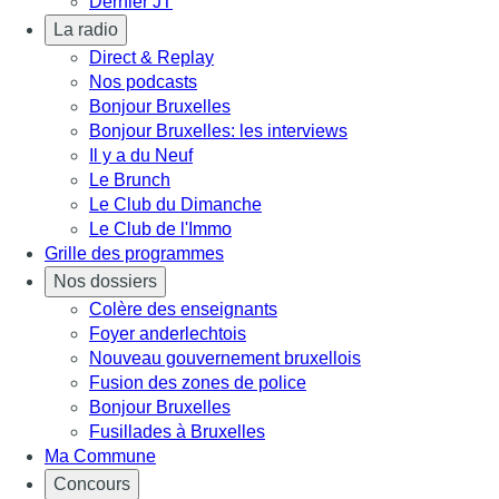
Dernier JT
La radio
Direct & Replay
Nos podcasts
Bonjour Bruxelles
Bonjour Bruxelles: les interviews
Il y a du Neuf
Le Brunch
Le Club du Dimanche
Le Club de l'Immo
Grille des programmes
Nos dossiers
Colère des enseignants
Foyer anderlechtois
Nouveau gouvernement bruxellois
Fusion des zones de police
Bonjour Bruxelles
Fusillades à Bruxelles
Ma Commune
Concours