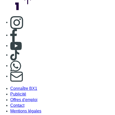
Consulter page Instagram
Consulter page Facebook
Consulter Youtube
Consulter TikTok
Nous rejoindre sur Whatsapp
S'abonner à notre newsletter
Connaître BX1
Publicité
Offres d'emploi
Contact
Mentions légales