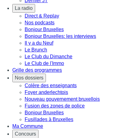
Dernier JT
La radio
Direct & Replay
Nos podcasts
Bonjour Bruxelles
Bonjour Bruxelles: les interviews
Il y a du Neuf
Le Brunch
Le Club du Dimanche
Le Club de l'Immo
Grille des programmes
Nos dossiers
Colère des enseignants
Foyer anderlechtois
Nouveau gouvernement bruxellois
Fusion des zones de police
Bonjour Bruxelles
Fusillades à Bruxelles
Ma Commune
Concours