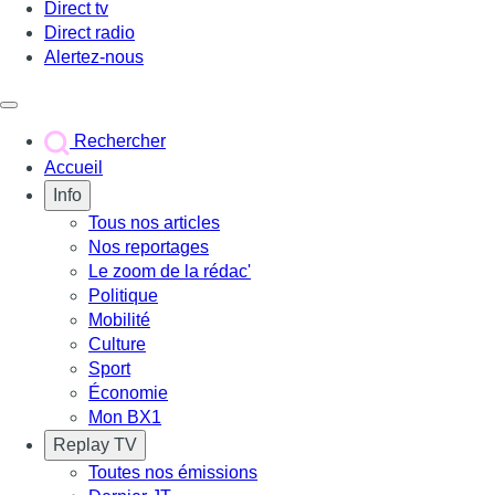
Direct tv
Direct radio
Alertez-nous
Déclencher le menu
Rechercher
Accueil
Info
Tous nos articles
Nos reportages
Le zoom de la rédac'
Politique
Mobilité
Culture
Sport
Économie
Mon BX1
Replay TV
Toutes nos émissions