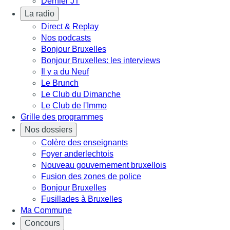
Dernier JT
La radio
Direct & Replay
Nos podcasts
Bonjour Bruxelles
Bonjour Bruxelles: les interviews
Il y a du Neuf
Le Brunch
Le Club du Dimanche
Le Club de l'Immo
Grille des programmes
Nos dossiers
Colère des enseignants
Foyer anderlechtois
Nouveau gouvernement bruxellois
Fusion des zones de police
Bonjour Bruxelles
Fusillades à Bruxelles
Ma Commune
Concours