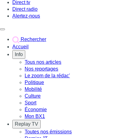
Direct tv
Direct radio
Alertez-nous
Déclencher le menu
Rechercher
Accueil
Info
Tous nos articles
Nos reportages
Le zoom de la rédac'
Politique
Mobilité
Culture
Sport
Économie
Mon BX1
Replay TV
Toutes nos émissions