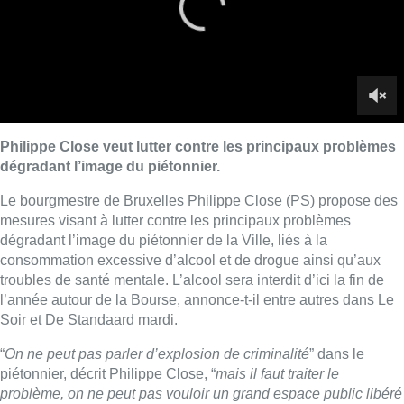
Philippe Close veut lutter contre les principaux problèmes
dégradant l’image du piétonnier.
Le bourgmestre de Bruxelles Philippe Close (PS) propose des
mesures visant à lutter contre les principaux problèmes
dégradant l’image du piétonnier de la Ville, liés à la
consommation excessive d’alcool et de drogue ainsi qu’aux
troubles de santé mentale. L’alcool sera interdit d’ici la fin de
l’année autour de la Bourse, annonce-t-il entre autres dans Le
Soir et De Standaard mardi.
“
On ne peut pas parler d’explosion de criminalité
” dans le
piétonnier, décrit Philippe Close, “
mais il faut traiter le
problème, on ne peut pas vouloir un grand espace public libéré