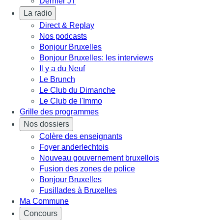
Dernier JT
La radio
Direct & Replay
Nos podcasts
Bonjour Bruxelles
Bonjour Bruxelles: les interviews
Il y a du Neuf
Le Brunch
Le Club du Dimanche
Le Club de l'Immo
Grille des programmes
Nos dossiers
Colère des enseignants
Foyer anderlechtois
Nouveau gouvernement bruxellois
Fusion des zones de police
Bonjour Bruxelles
Fusillades à Bruxelles
Ma Commune
Concours