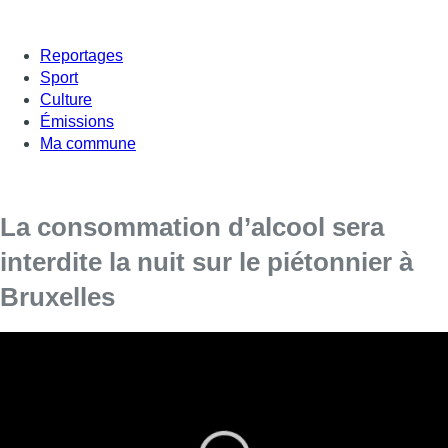
Reportages
Sport
Culture
Émissions
Ma commune
La consommation d’alcool sera
interdite la nuit sur le piétonnier à
Bruxelles