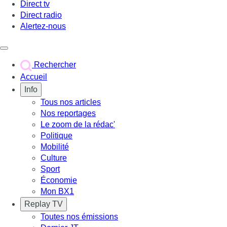
Direct tv
Direct radio
Alertez-nous
Déclencher le menu
Rechercher
Accueil
Info
Tous nos articles
Nos reportages
Le zoom de la rédac'
Politique
Mobilité
Culture
Sport
Économie
Mon BX1
Replay TV
Toutes nos émissions