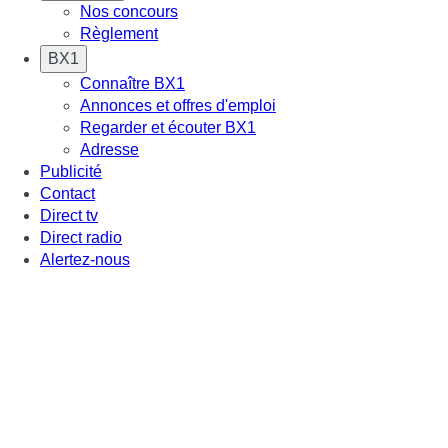
Nos concours
Règlement
BX1
Connaître BX1
Annonces et offres d'emploi
Regarder et écouter BX1
Adresse
Publicité
Contact
Direct tv
Direct radio
Alertez-nous