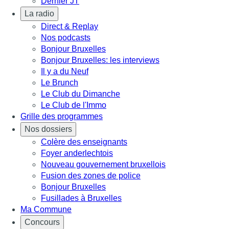
Dernier JT
La radio
Direct & Replay
Nos podcasts
Bonjour Bruxelles
Bonjour Bruxelles: les interviews
Il y a du Neuf
Le Brunch
Le Club du Dimanche
Le Club de l'Immo
Grille des programmes
Nos dossiers
Colère des enseignants
Foyer anderlechtois
Nouveau gouvernement bruxellois
Fusion des zones de police
Bonjour Bruxelles
Fusillades à Bruxelles
Ma Commune
Concours