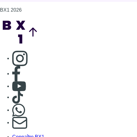
BX1 2026
Back to top
Consulter page Instagram
Consulter page Facebook
Consulter Youtube
Consulter TikTok
Nous rejoindre sur Whatsapp
S'abonner à notre newsletter
Connaître BX1