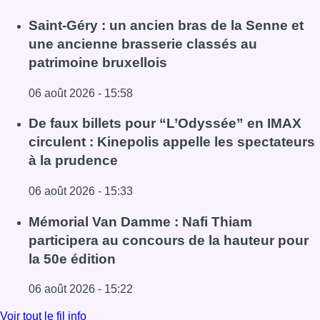
Saint-Géry : un ancien bras de la Senne et
une ancienne brasserie classés au
patrimoine bruxellois
06 août 2026 - 15:58
Lire l'article Saint-Géry : un ancien bras de la Senne et 
De faux billets pour “L’Odyssée” en IMAX
circulent : Kinepolis appelle les spectateurs
à la prudence
06 août 2026 - 15:33
Lire l'article De faux billets pour “L’Odyssée” en IMAX cir
Mémorial Van Damme : Nafi Thiam
participera au concours de la hauteur pour
la 50e édition
06 août 2026 - 15:22
Lire l'article Mémorial Van Damme : Nafi Thiam participer
Voir tout le fil info