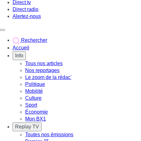
Direct tv
Direct radio
Alertez-nous
Déclencher le menu
Rechercher
Accueil
Info
Tous nos articles
Nos reportages
Le zoom de la rédac'
Politique
Mobilité
Culture
Sport
Économie
Mon BX1
Replay TV
Toutes nos émissions