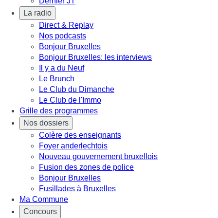
Dernier JT
La radio
Direct & Replay
Nos podcasts
Bonjour Bruxelles
Bonjour Bruxelles: les interviews
Il y a du Neuf
Le Brunch
Le Club du Dimanche
Le Club de l'Immo
Grille des programmes
Nos dossiers
Colère des enseignants
Foyer anderlechtois
Nouveau gouvernement bruxellois
Fusion des zones de police
Bonjour Bruxelles
Fusillades à Bruxelles
Ma Commune
Concours