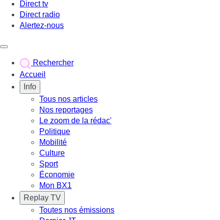
Direct tv
Direct radio
Alertez-nous
Déclencher le menu
Rechercher
Accueil
Info
Tous nos articles
Nos reportages
Le zoom de la rédac'
Politique
Mobilité
Culture
Sport
Économie
Mon BX1
Replay TV
Toutes nos émissions