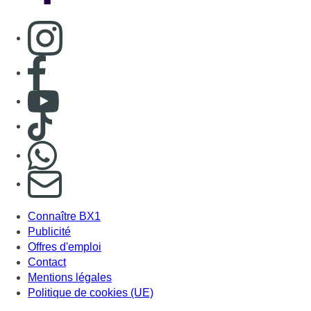
Consulter page Instagram
Consulter page Facebook
Consulter Youtube
Consulter TikTok
Nous rejoindre sur Whatsapp
S'abonner à notre newsletter
Connaître BX1
Publicité
Offres d'emploi
Contact
Mentions légales
Politique de cookies (UE)