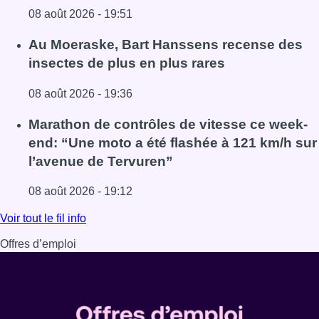
08 août 2026 - 19:51
Lire l'article Un nouveau club de MMA ouvre ses portes à E
Au Moeraske, Bart Hanssens recense des
insectes de plus en plus rares
08 août 2026 - 19:36
Lire l'article Au Moeraske, Bart Hanssens recense des ins
Marathon de contrôles de vitesse ce week-
end: “Une moto a été flashée à 121 km/h sur
l’avenue de Tervuren”
08 août 2026 - 19:12
Lire l'article Marathon de contrôles de vitesse ce week-e
Voir tout le fil info
Offres d’emploi