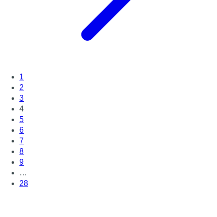
1
2
3
4
5
6
7
8
9
…
28
Page suivante