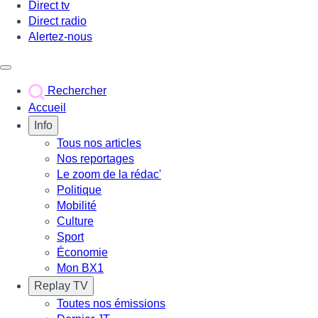
Direct tv
Direct radio
Alertez-nous
Déclencher le menu
Rechercher
Accueil
Info
Tous nos articles
Nos reportages
Le zoom de la rédac'
Politique
Mobilité
Culture
Sport
Économie
Mon BX1
Replay TV
Toutes nos émissions