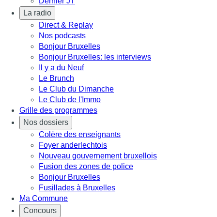
Dernier JT
La radio
Direct & Replay
Nos podcasts
Bonjour Bruxelles
Bonjour Bruxelles: les interviews
Il y a du Neuf
Le Brunch
Le Club du Dimanche
Le Club de l'Immo
Grille des programmes
Nos dossiers
Colère des enseignants
Foyer anderlechtois
Nouveau gouvernement bruxellois
Fusion des zones de police
Bonjour Bruxelles
Fusillades à Bruxelles
Ma Commune
Concours