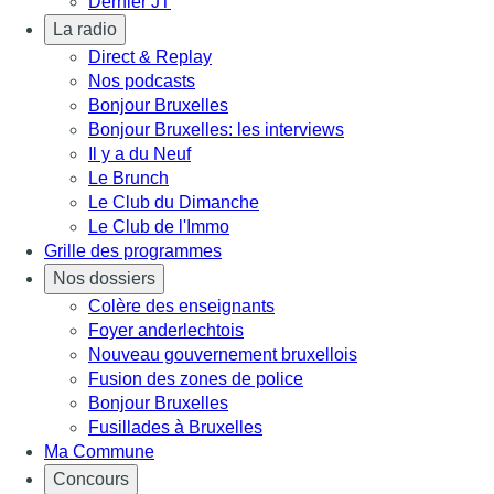
Dernier JT
La radio
Direct & Replay
Nos podcasts
Bonjour Bruxelles
Bonjour Bruxelles: les interviews
Il y a du Neuf
Le Brunch
Le Club du Dimanche
Le Club de l'Immo
Grille des programmes
Nos dossiers
Colère des enseignants
Foyer anderlechtois
Nouveau gouvernement bruxellois
Fusion des zones de police
Bonjour Bruxelles
Fusillades à Bruxelles
Ma Commune
Concours