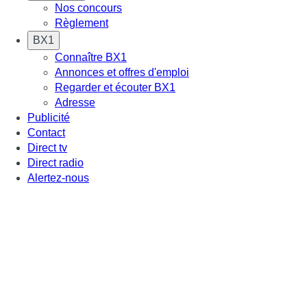
Nos concours
Règlement
BX1
Connaître BX1
Annonces et offres d'emploi
Regarder et écouter BX1
Adresse
Publicité
Contact
Direct tv
Direct radio
Alertez-nous