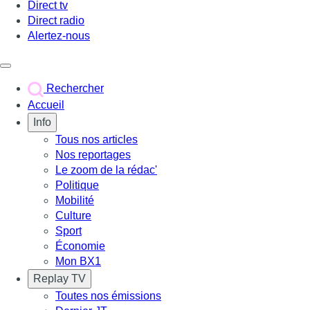
Direct tv
Direct radio
Alertez-nous
Déclencher le menu
Rechercher
Accueil
Info
Tous nos articles
Nos reportages
Le zoom de la rédac'
Politique
Mobilité
Culture
Sport
Économie
Mon BX1
Replay TV
Toutes nos émissions