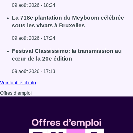
09 août 2026 - 18:24
Lire l'article Au Meyboom, l’hommage aux Compagnons de
La 718e plantation du Meyboom célébrée
sous les vivats à Bruxelles
09 août 2026 - 17:24
Lire l'article La 718e plantation du Meyboom célébrée sous
Festival Classissimo: la transmission au
cœur de la 20e édition
09 août 2026 - 17:13
Lire l'article Festival Classissimo: la transmission au cœu
Voir tout le fil info
Offres d’emploi