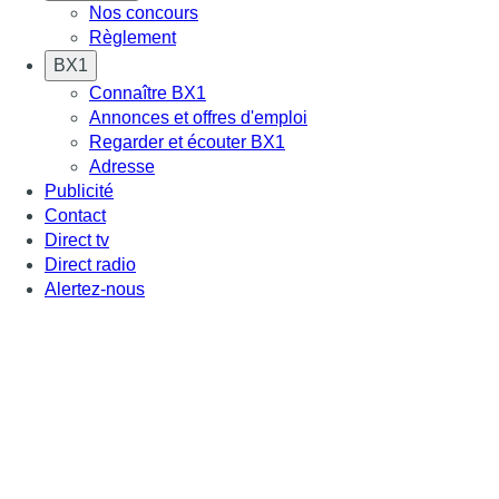
Nos concours
Règlement
BX1
Connaître BX1
Annonces et offres d'emploi
Regarder et écouter BX1
Adresse
Publicité
Contact
Direct tv
Direct radio
Alertez-nous