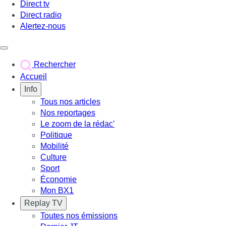
Direct tv
Direct radio
Alertez-nous
Déclencher le menu
Rechercher
Accueil
Info
Tous nos articles
Nos reportages
Le zoom de la rédac'
Politique
Mobilité
Culture
Sport
Économie
Mon BX1
Replay TV
Toutes nos émissions