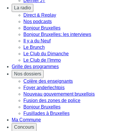
Dernier JT
La radio
Direct & Replay
Nos podcasts
Bonjour Bruxelles
Bonjour Bruxelles: les interviews
Il y a du Neuf
Le Brunch
Le Club du Dimanche
Le Club de l'Immo
Grille des programmes
Nos dossiers
Colère des enseignants
Foyer anderlechtois
Nouveau gouvernement bruxellois
Fusion des zones de police
Bonjour Bruxelles
Fusillades à Bruxelles
Ma Commune
Concours