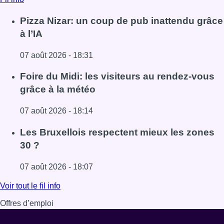
Pizza Nizar: un coup de pub inattendu grâce
à l’IA
07 août 2026 - 18:31
Lire l'article Pizza Nizar: un coup de pub inattendu grâce à
Foire du Midi: les visiteurs au rendez-vous
grâce à la météo
07 août 2026 - 18:14
Lire l'article Foire du Midi: les visiteurs au rendez-vous g
Les Bruxellois respectent mieux les zones
30 ?
07 août 2026 - 18:07
Lire l'article Les Bruxellois respectent mieux les zones 30
Voir tout le fil info
Offres d’emploi