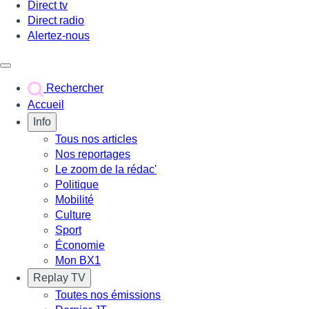
Direct tv
Direct radio
Alertez-nous
Déclencher le menu
Rechercher
Accueil
Info
Tous nos articles
Nos reportages
Le zoom de la rédac'
Politique
Mobilité
Culture
Sport
Économie
Mon BX1
Replay TV
Toutes nos émissions