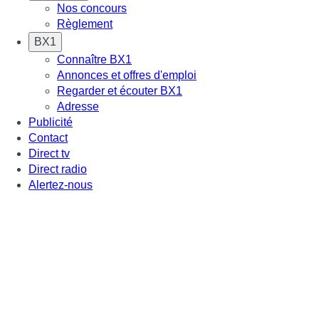
Nos concours
Règlement
BX1
Connaître BX1
Annonces et offres d'emploi
Regarder et écouter BX1
Adresse
Publicité
Contact
Direct tv
Direct radio
Alertez-nous