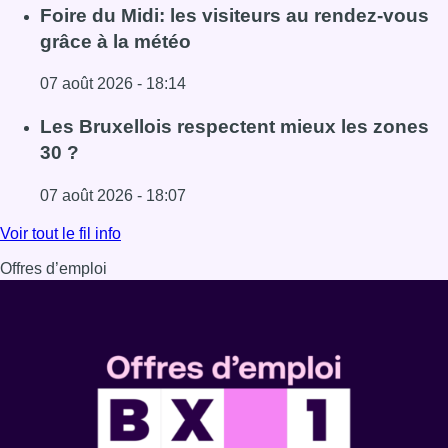
Lire l'article Pizza Nizar: un coup de pub inattendu grâce à
Foire du Midi: les visiteurs au rendez-vous
grâce à la météo
07 août 2026 - 18:14
Lire l'article Foire du Midi: les visiteurs au rendez-vous g
Les Bruxellois respectent mieux les zones
30 ?
07 août 2026 - 18:07
Lire l'article Les Bruxellois respectent mieux les zones 30
Voir tout le fil info
Offres d’emploi