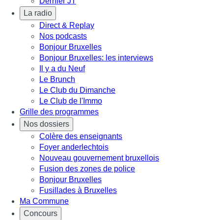
Dernier JT
La radio
Direct & Replay
Nos podcasts
Bonjour Bruxelles
Bonjour Bruxelles: les interviews
Il y a du Neuf
Le Brunch
Le Club du Dimanche
Le Club de l'Immo
Grille des programmes
Nos dossiers
Colère des enseignants
Foyer anderlechtois
Nouveau gouvernement bruxellois
Fusion des zones de police
Bonjour Bruxelles
Fusillades à Bruxelles
Ma Commune
Concours