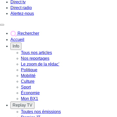
Direct tv
Direct radio
Alertez-nous
Déclencher le menu
Rechercher
Accueil
Info
Tous nos articles
Nos reportages
Le zoom de la rédac'
Politique
Mobilité
Culture
Sport
Économie
Mon BX1
Replay TV
Toutes nos émissions