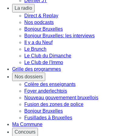
Dernier JT
La radio
Direct & Replay
Nos podcasts
Bonjour Bruxelles
Bonjour Bruxelles: les interviews
Il y a du Neuf
Le Brunch
Le Club du Dimanche
Le Club de l'Immo
Grille des programmes
Nos dossiers
Colère des enseignants
Foyer anderlechtois
Nouveau gouvernement bruxellois
Fusion des zones de police
Bonjour Bruxelles
Fusillades à Bruxelles
Ma Commune
Concours