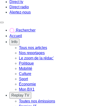
Direct tv
Direct radio
Alertez-nous
Déclencher le menu
Rechercher
Accueil
Info
Tous nos articles
Nos reportages
Le zoom de la rédac'
Politique
Mobilité
Culture
Sport
Économie
Mon BX1
Replay TV
Toutes nos émissions