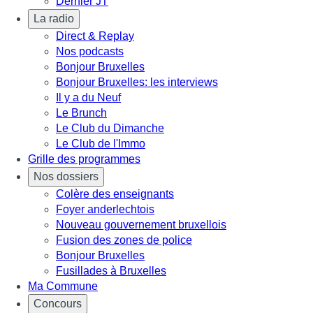
Dernier JT
La radio
Direct & Replay
Nos podcasts
Bonjour Bruxelles
Bonjour Bruxelles: les interviews
Il y a du Neuf
Le Brunch
Le Club du Dimanche
Le Club de l'Immo
Grille des programmes
Nos dossiers
Colère des enseignants
Foyer anderlechtois
Nouveau gouvernement bruxellois
Fusion des zones de police
Bonjour Bruxelles
Fusillades à Bruxelles
Ma Commune
Concours