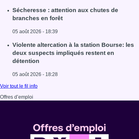
Lire l'article Le siège bruxellois d’AXA fermé plusieurs j
Sécheresse : attention aux chutes de
branches en forêt
05 août 2026 - 18:39
Lire l'article Sécheresse : attention aux chutes de branche
Violente altercation à la station Bourse: les
deux suspects impliqués restent en
détention
05 août 2026 - 18:28
Lire l'article Violente altercation à la station Bourse: les
Voir tout le fil info
Offres d’emploi