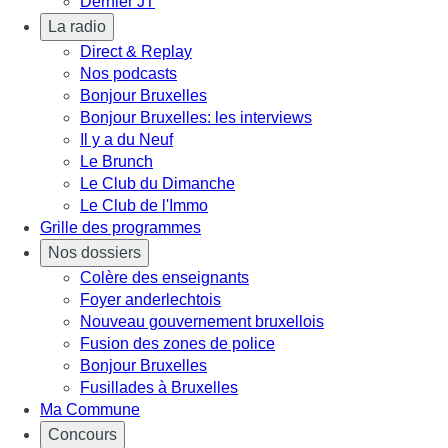
Dernier JT
La radio
Direct & Replay
Nos podcasts
Bonjour Bruxelles
Bonjour Bruxelles: les interviews
Il y a du Neuf
Le Brunch
Le Club du Dimanche
Le Club de l'Immo
Grille des programmes
Nos dossiers
Colère des enseignants
Foyer anderlechtois
Nouveau gouvernement bruxellois
Fusion des zones de police
Bonjour Bruxelles
Fusillades à Bruxelles
Ma Commune
Concours