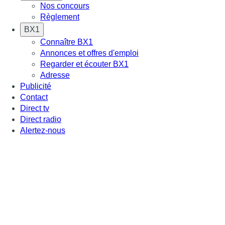
Nos concours
Règlement
BX1
Connaître BX1
Annonces et offres d'emploi
Regarder et écouter BX1
Adresse
Publicité
Contact
Direct tv
Direct radio
Alertez-nous