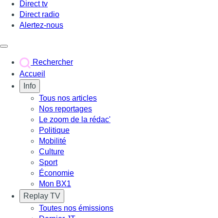
Direct tv
Direct radio
Alertez-nous
Déclencher le menu
Rechercher
Accueil
Info
Tous nos articles
Nos reportages
Le zoom de la rédac'
Politique
Mobilité
Culture
Sport
Économie
Mon BX1
Replay TV
Toutes nos émissions