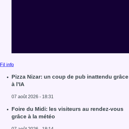
Fil info
Pizza Nizar: un coup de pub inattendu grâce
à l’IA
07 août 2026 - 18:31
Lire l'article Pizza Nizar: un coup de pub inattendu grâce à
Foire du Midi: les visiteurs au rendez-vous
grâce à la météo
07 août 2026 - 18:14