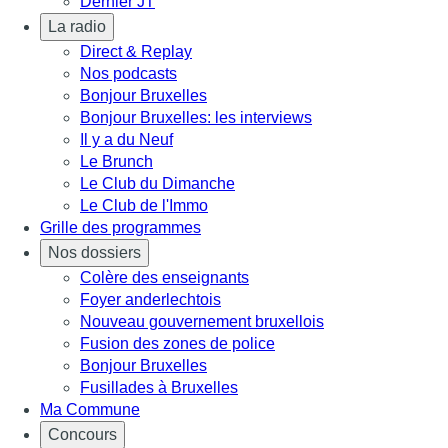
Dernier JT
La radio
Direct & Replay
Nos podcasts
Bonjour Bruxelles
Bonjour Bruxelles: les interviews
Il y a du Neuf
Le Brunch
Le Club du Dimanche
Le Club de l'Immo
Grille des programmes
Nos dossiers
Colère des enseignants
Foyer anderlechtois
Nouveau gouvernement bruxellois
Fusion des zones de police
Bonjour Bruxelles
Fusillades à Bruxelles
Ma Commune
Concours