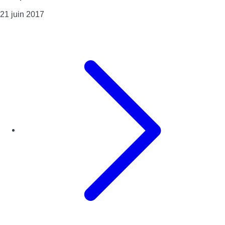
Consulter l'article "Acte terroriste à Bruxelles-Cen
21 juin 2017
Page précédente