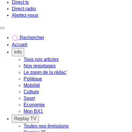
Direct tv
Direct radio
Alertez-nous
Déclencher le menu
Rechercher
Accueil
Info
Tous nos articles
Nos reportages
Le zoom de la rédac'
Politique
Mobilité
Culture
Sport
Économie
Mon BX1
Replay TV
Toutes nos émissions