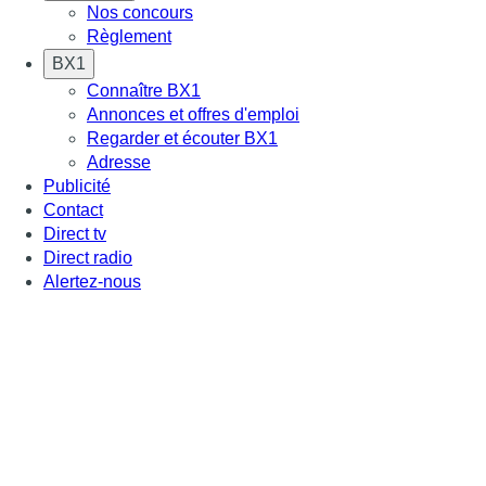
Nos concours
Règlement
BX1
Connaître BX1
Annonces et offres d'emploi
Regarder et écouter BX1
Adresse
Publicité
Contact
Direct tv
Direct radio
Alertez-nous