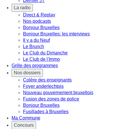
Dernier JT
La radio
Direct & Replay
Nos podcasts
Bonjour Bruxelles
Bonjour Bruxelles: les interviews
Il y a du Neuf
Le Brunch
Le Club du Dimanche
Le Club de l'Immo
Grille des programmes
Nos dossiers
Colère des enseignants
Foyer anderlechtois
Nouveau gouvernement bruxellois
Fusion des zones de police
Bonjour Bruxelles
Fusillades à Bruxelles
Ma Commune
Concours