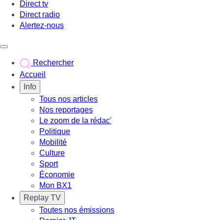
Direct tv
Direct radio
Alertez-nous
Déclencher le menu
Rechercher
Accueil
Info
Tous nos articles
Nos reportages
Le zoom de la rédac'
Politique
Mobilité
Culture
Sport
Économie
Mon BX1
Replay TV
Toutes nos émissions