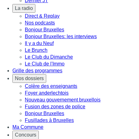
Dernier JT
La radio
Direct & Replay
Nos podcasts
Bonjour Bruxelles
Bonjour Bruxelles: les interviews
Il y a du Neuf
Le Brunch
Le Club du Dimanche
Le Club de l'Immo
Grille des programmes
Nos dossiers
Colère des enseignants
Foyer anderlechtois
Nouveau gouvernement bruxellois
Fusion des zones de police
Bonjour Bruxelles
Fusillades à Bruxelles
Ma Commune
Concours