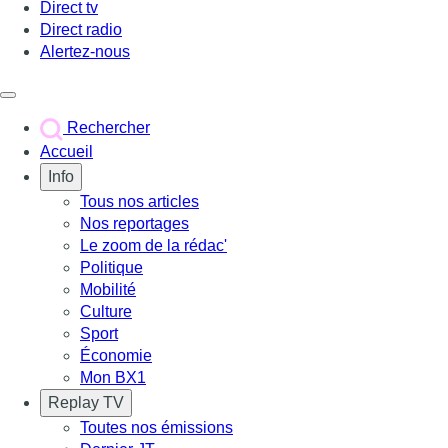
Direct tv
Direct radio
Alertez-nous
Déclencher le menu
Rechercher
Accueil
Info
Tous nos articles
Nos reportages
Le zoom de la rédac'
Politique
Mobilité
Culture
Sport
Économie
Mon BX1
Replay TV
Toutes nos émissions