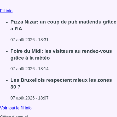
Fil info
Pizza Nizar: un coup de pub inattendu grâce
à l’IA
07 août 2026 - 18:31
Lire l'article Pizza Nizar: un coup de pub inattendu grâce à
Foire du Midi: les visiteurs au rendez-vous
grâce à la météo
07 août 2026 - 18:14
Lire l'article Foire du Midi: les visiteurs au rendez-vous g
Les Bruxellois respectent mieux les zones
30 ?
07 août 2026 - 18:07
Lire l'article Les Bruxellois respectent mieux les zones 30
Voir tout le fil info