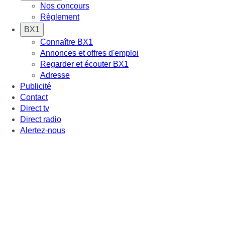
Nos concours
Règlement
BX1
Connaître BX1
Annonces et offres d'emploi
Regarder et écouter BX1
Adresse
Publicité
Contact
Direct tv
Direct radio
Alertez-nous