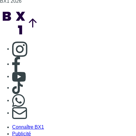
BX1 2026
Back to top
Consulter page Instagram
Consulter page Facebook
Consulter Youtube
Consulter TikTok
Nous rejoindre sur Whatsapp
S'abonner à notre newsletter
Connaître BX1
Publicité