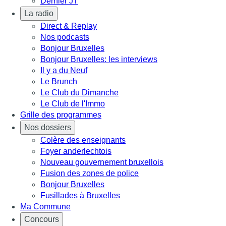
Dernier JT
La radio
Direct & Replay
Nos podcasts
Bonjour Bruxelles
Bonjour Bruxelles: les interviews
Il y a du Neuf
Le Brunch
Le Club du Dimanche
Le Club de l'Immo
Grille des programmes
Nos dossiers
Colère des enseignants
Foyer anderlechtois
Nouveau gouvernement bruxellois
Fusion des zones de police
Bonjour Bruxelles
Fusillades à Bruxelles
Ma Commune
Concours