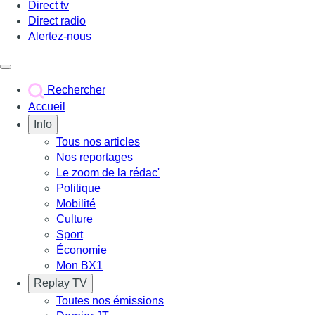
Direct tv
Direct radio
Alertez-nous
Déclencher le menu
Rechercher
Accueil
Info
Tous nos articles
Nos reportages
Le zoom de la rédac'
Politique
Mobilité
Culture
Sport
Économie
Mon BX1
Replay TV
Toutes nos émissions