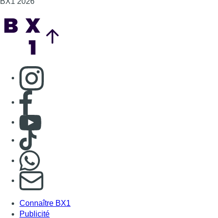
BX1 2026
Back to top
Consulter page Instagram
Consulter page Facebook
Consulter Youtube
Consulter TikTok
Nous rejoindre sur Whatsapp
S'abonner à notre newsletter
Connaître BX1
Publicité