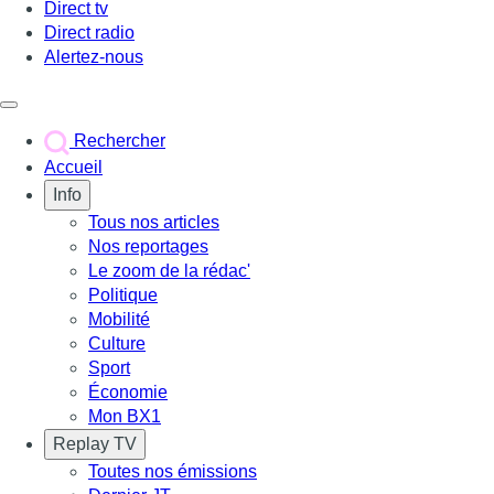
Direct tv
Direct radio
Alertez-nous
Déclencher le menu
Rechercher
Accueil
Info
Tous nos articles
Nos reportages
Le zoom de la rédac'
Politique
Mobilité
Culture
Sport
Économie
Mon BX1
Replay TV
Toutes nos émissions