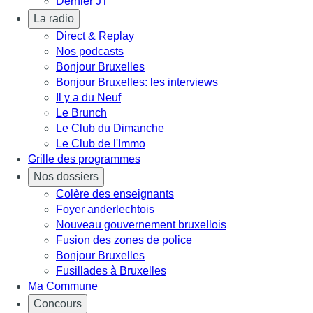
Dernier JT
La radio
Direct & Replay
Nos podcasts
Bonjour Bruxelles
Bonjour Bruxelles: les interviews
Il y a du Neuf
Le Brunch
Le Club du Dimanche
Le Club de l'Immo
Grille des programmes
Nos dossiers
Colère des enseignants
Foyer anderlechtois
Nouveau gouvernement bruxellois
Fusion des zones de police
Bonjour Bruxelles
Fusillades à Bruxelles
Ma Commune
Concours