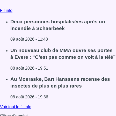
Fil info
Deux personnes hospitalisées après un
incendie à Schaerbeek
09 août 2026 - 11:48
Lire l'article Deux personnes hospitalisées après un inc
Un nouveau club de MMA ouvre ses portes
à Evere : “C’est pas comme on voit à la télé”
08 août 2026 - 19:51
Lire l'article Un nouveau club de MMA ouvre ses portes à E
Au Moeraske, Bart Hanssens recense des
insectes de plus en plus rares
08 août 2026 - 19:36
Lire l'article Au Moeraske, Bart Hanssens recense des ins
Voir tout le fil info
Offres d’emploi