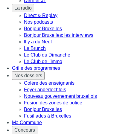
Dernier JT
La radio
Direct & Replay
Nos podcasts
Bonjour Bruxelles
Bonjour Bruxelles: les interviews
Il y a du Neuf
Le Brunch
Le Club du Dimanche
Le Club de l'Immo
Grille des programmes
Nos dossiers
Colère des enseignants
Foyer anderlechtois
Nouveau gouvernement bruxellois
Fusion des zones de police
Bonjour Bruxelles
Fusillades à Bruxelles
Ma Commune
Concours