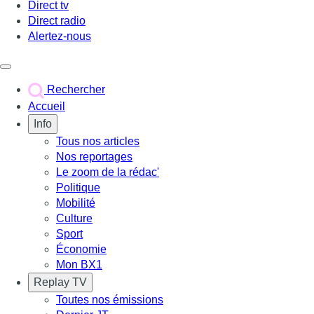
Direct tv
Direct radio
Alertez-nous
Déclencher le menu
Rechercher
Accueil
Info
Tous nos articles
Nos reportages
Le zoom de la rédac'
Politique
Mobilité
Culture
Sport
Économie
Mon BX1
Replay TV
Toutes nos émissions