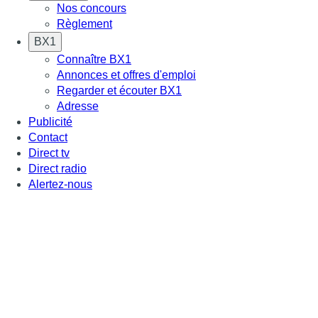
Nos concours
Règlement
BX1
Connaître BX1
Annonces et offres d'emploi
Regarder et écouter BX1
Adresse
Publicité
Contact
Direct tv
Direct radio
Alertez-nous