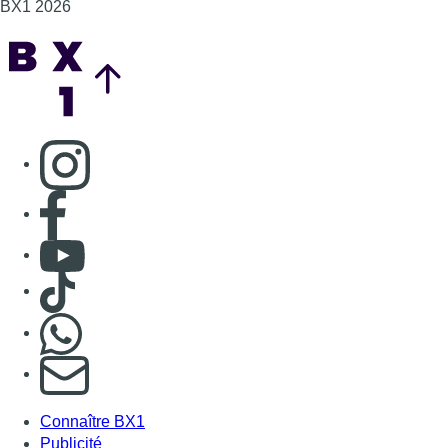
BX1 2026
Back to top
Consulter page Instagram
Consulter page Facebook
Consulter Youtube
Consulter TikTok
Nous rejoindre sur Whatsapp
S'abonner à notre newsletter
Connaître BX1
Publicité