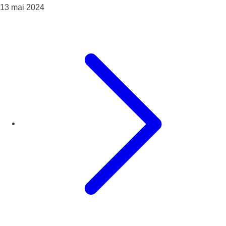
Consulter l'article "L’édito de Fabrice Grosfilley : 
13 mai 2024
Page précédente