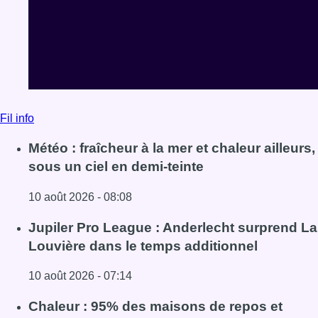
Fil info
Météo : fraîcheur à la mer et chaleur ailleurs,
sous un ciel en demi-teinte
10 août 2026 - 08:08
Lire l'article Météo : fraîcheur à la mer et chaleur ailleurs,
Jupiler Pro League : Anderlecht surprend La
Louvière dans le temps additionnel
10 août 2026 - 07:14
Lire l'article Jupiler Pro League : Anderlecht surprend La
Chaleur : 95% des maisons de repos et