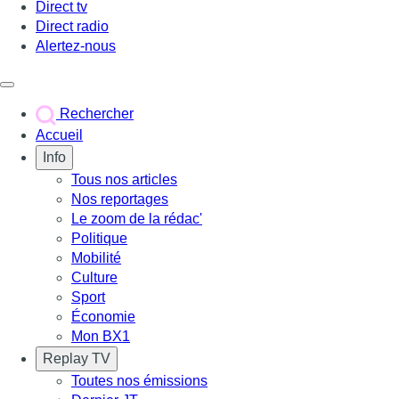
Direct tv
Direct radio
Alertez-nous
Déclencher le menu
Rechercher
Accueil
Info
Tous nos articles
Nos reportages
Le zoom de la rédac'
Politique
Mobilité
Culture
Sport
Économie
Mon BX1
Replay TV
Toutes nos émissions