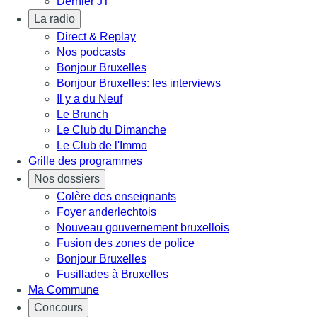
Dernier JT
La radio
Direct & Replay
Nos podcasts
Bonjour Bruxelles
Bonjour Bruxelles: les interviews
Il y a du Neuf
Le Brunch
Le Club du Dimanche
Le Club de l'Immo
Grille des programmes
Nos dossiers
Colère des enseignants
Foyer anderlechtois
Nouveau gouvernement bruxellois
Fusion des zones de police
Bonjour Bruxelles
Fusillades à Bruxelles
Ma Commune
Concours