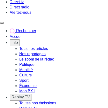
Direct tv
Direct radio
Alertez-nous
Déclencher le menu
Rechercher
Accueil
Info
Tous nos articles
Nos reportages
Le zoom de la rédac'
Politique
Mobilité
Culture
Sport
Économie
Mon BX1
Replay TV
Toutes nos émissions