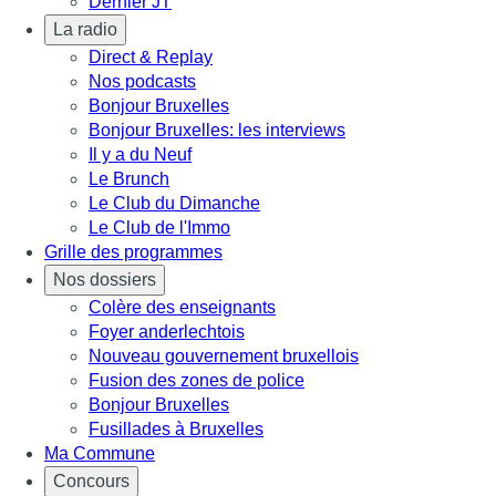
Dernier JT
La radio
Direct & Replay
Nos podcasts
Bonjour Bruxelles
Bonjour Bruxelles: les interviews
Il y a du Neuf
Le Brunch
Le Club du Dimanche
Le Club de l'Immo
Grille des programmes
Nos dossiers
Colère des enseignants
Foyer anderlechtois
Nouveau gouvernement bruxellois
Fusion des zones de police
Bonjour Bruxelles
Fusillades à Bruxelles
Ma Commune
Concours