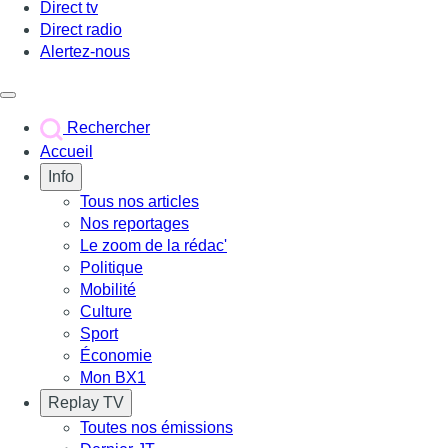
Direct tv
Direct radio
Alertez-nous
Déclencher le menu
Rechercher
Accueil
Info
Tous nos articles
Nos reportages
Le zoom de la rédac'
Politique
Mobilité
Culture
Sport
Économie
Mon BX1
Replay TV
Toutes nos émissions