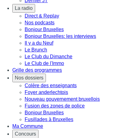
Dernier JT
La radio
Direct & Replay
Nos podcasts
Bonjour Bruxelles
Bonjour Bruxelles: les interviews
Il y a du Neuf
Le Brunch
Le Club du Dimanche
Le Club de l'Immo
Grille des programmes
Nos dossiers
Colère des enseignants
Foyer anderlechtois
Nouveau gouvernement bruxellois
Fusion des zones de police
Bonjour Bruxelles
Fusillades à Bruxelles
Ma Commune
Concours