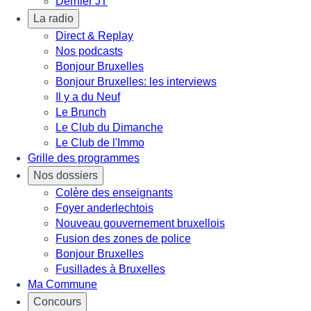
Dernier JT
La radio
Direct & Replay
Nos podcasts
Bonjour Bruxelles
Bonjour Bruxelles: les interviews
Il y a du Neuf
Le Brunch
Le Club du Dimanche
Le Club de l'Immo
Grille des programmes
Nos dossiers
Colère des enseignants
Foyer anderlechtois
Nouveau gouvernement bruxellois
Fusion des zones de police
Bonjour Bruxelles
Fusillades à Bruxelles
Ma Commune
Concours