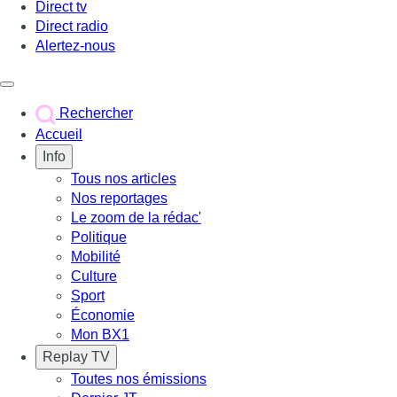
Direct tv
Direct radio
Alertez-nous
Déclencher le menu
Rechercher
Accueil
Info
Tous nos articles
Nos reportages
Le zoom de la rédac'
Politique
Mobilité
Culture
Sport
Économie
Mon BX1
Replay TV
Toutes nos émissions