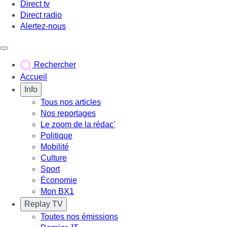
Direct tv
Direct radio
Alertez-nous
Déclencher le menu
Rechercher
Accueil
Info
Tous nos articles
Nos reportages
Le zoom de la rédac'
Politique
Mobilité
Culture
Sport
Économie
Mon BX1
Replay TV
Toutes nos émissions