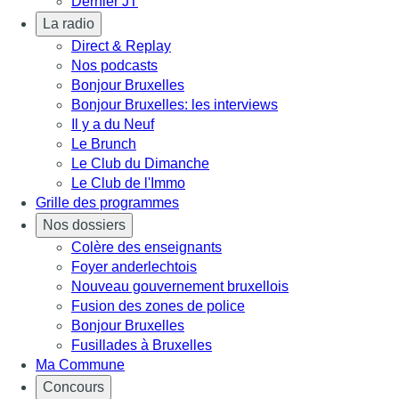
Dernier JT
La radio
Direct & Replay
Nos podcasts
Bonjour Bruxelles
Bonjour Bruxelles: les interviews
Il y a du Neuf
Le Brunch
Le Club du Dimanche
Le Club de l'Immo
Grille des programmes
Nos dossiers
Colère des enseignants
Foyer anderlechtois
Nouveau gouvernement bruxellois
Fusion des zones de police
Bonjour Bruxelles
Fusillades à Bruxelles
Ma Commune
Concours