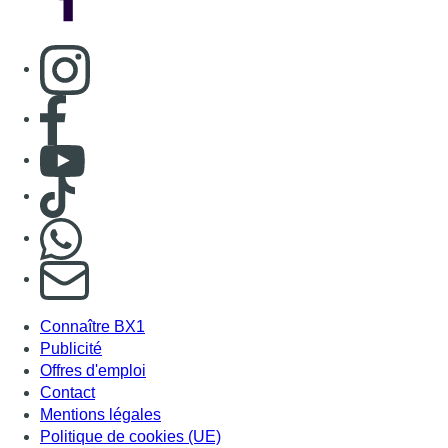
Consulter page Instagram
Consulter page Facebook
Consulter Youtube
Consulter TikTok
Nous rejoindre sur Whatsapp
S'abonner à notre newsletter
Connaître BX1
Publicité
Offres d'emploi
Contact
Mentions légales
Politique de cookies (UE)