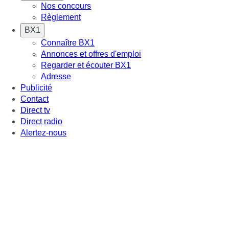
Nos concours
Règlement
BX1
Connaître BX1
Annonces et offres d'emploi
Regarder et écouter BX1
Adresse
Publicité
Contact
Direct tv
Direct radio
Alertez-nous