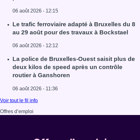
06 août 2026 - 12:15
Lire l'article Éclipse solaire du 12 août : comment reconna
Le trafic ferroviaire adapté à Bruxelles du 8
au 29 août pour des travaux à Bockstael
06 août 2026 - 12:12
Lire l'article Le trafic ferroviaire adapté à Bruxelles du 8
La police de Bruxelles-Ouest saisit plus de
deux kilos de speed après un contrôle
routier à Ganshoren
06 août 2026 - 11:36
Lire l'article La police de Bruxelles-Ouest saisit plus de
Voir tout le fil info
Offres d’emploi