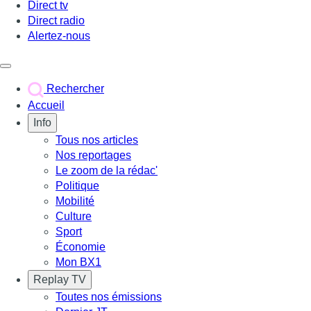
Direct tv
Direct radio
Alertez-nous
Déclencher le menu
Rechercher
Accueil
Info
Tous nos articles
Nos reportages
Le zoom de la rédac'
Politique
Mobilité
Culture
Sport
Économie
Mon BX1
Replay TV
Toutes nos émissions