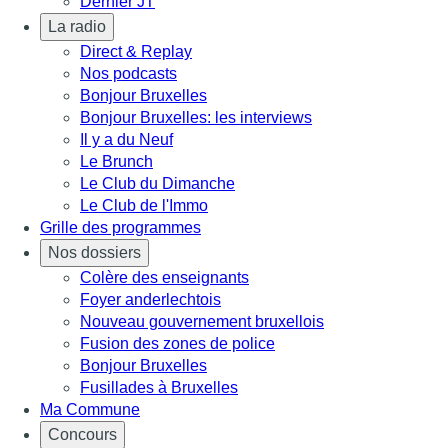
Dernier JT
La radio
Direct & Replay
Nos podcasts
Bonjour Bruxelles
Bonjour Bruxelles: les interviews
Il y a du Neuf
Le Brunch
Le Club du Dimanche
Le Club de l'Immo
Grille des programmes
Nos dossiers
Colère des enseignants
Foyer anderlechtois
Nouveau gouvernement bruxellois
Fusion des zones de police
Bonjour Bruxelles
Fusillades à Bruxelles
Ma Commune
Concours