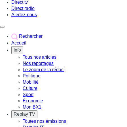
Direct tv
Direct radio
Alertez-nous
Déclencher le menu
Rechercher
Accueil
Info
Tous nos articles
Nos reportages
Le zoom de la rédac'
Politique
Mobilité
Culture
Sport
Économie
Mon BX1
Replay TV
Toutes nos émissions