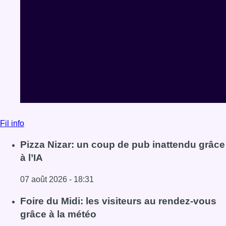
Fil info
Pizza Nizar: un coup de pub inattendu grâce
à l’IA
07 août 2026 - 18:31
Lire l'article Pizza Nizar: un coup de pub inattendu grâce à
Foire du Midi: les visiteurs au rendez-vous
grâce à la météo