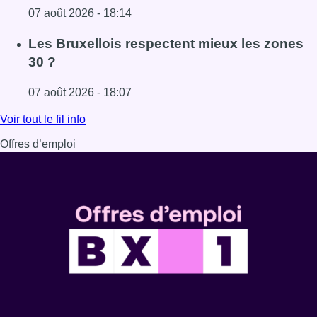
07 août 2026 - 18:14
Lire l'article Foire du Midi: les visiteurs au rendez-vous g
Les Bruxellois respectent mieux les zones
30 ?
07 août 2026 - 18:07
Lire l'article Les Bruxellois respectent mieux les zones 30
Voir tout le fil info
Offres d’emploi