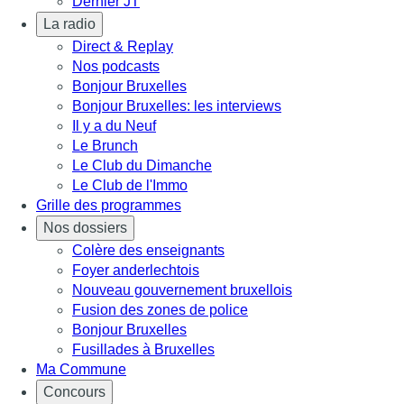
Dernier JT
La radio
Direct & Replay
Nos podcasts
Bonjour Bruxelles
Bonjour Bruxelles: les interviews
Il y a du Neuf
Le Brunch
Le Club du Dimanche
Le Club de l'Immo
Grille des programmes
Nos dossiers
Colère des enseignants
Foyer anderlechtois
Nouveau gouvernement bruxellois
Fusion des zones de police
Bonjour Bruxelles
Fusillades à Bruxelles
Ma Commune
Concours