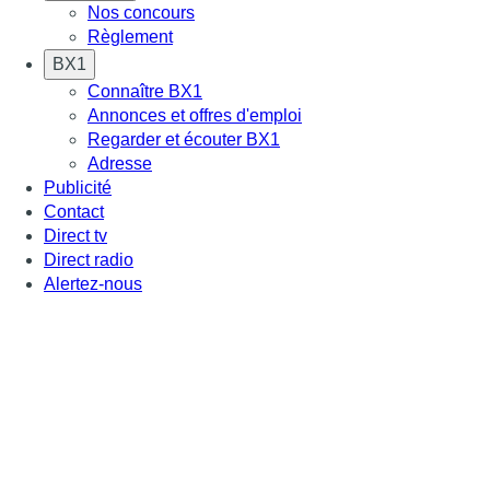
Nos concours
Règlement
BX1
Connaître BX1
Annonces et offres d'emploi
Regarder et écouter BX1
Adresse
Publicité
Contact
Direct tv
Direct radio
Alertez-nous