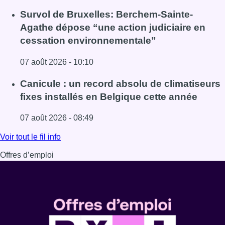
Lire l'article Le Brussels Dance Festival revient du 14 au 
Survol de Bruxelles: Berchem-Sainte-
Agathe dépose “une action judiciaire en
cessation environnementale”
07 août 2026 - 10:10
Lire l'article Survol de Bruxelles: Berchem-Sainte-Agathe
Canicule : un record absolu de climatiseurs
fixes installés en Belgique cette année
07 août 2026 - 08:49
Lire l'article Canicule : un record absolu de climatiseurs f
Voir tout le fil info
Offres d’emploi