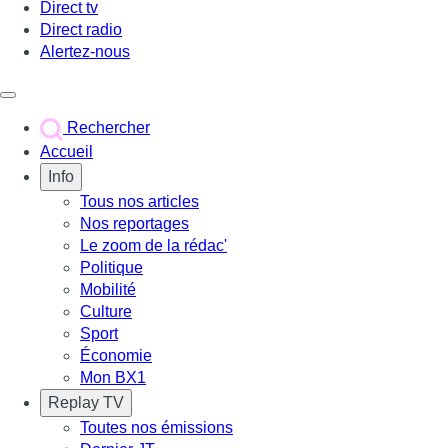
Direct tv
Direct radio
Alertez-nous
Déclencher le menu
Rechercher
Accueil
Info
Tous nos articles
Nos reportages
Le zoom de la rédac'
Politique
Mobilité
Culture
Sport
Économie
Mon BX1
Replay TV
Toutes nos émissions