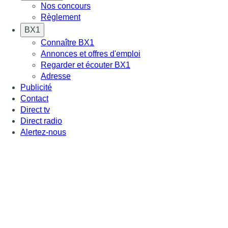
Nos concours
Règlement
BX1
Connaître BX1
Annonces et offres d'emploi
Regarder et écouter BX1
Adresse
Publicité
Contact
Direct tv
Direct radio
Alertez-nous