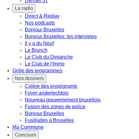
Dernier JT
La radio
Direct & Replay
Nos podcasts
Bonjour Bruxelles
Bonjour Bruxelles: les interviews
Il y a du Neuf
Le Brunch
Le Club du Dimanche
Le Club de l'Immo
Grille des programmes
Nos dossiers
Colère des enseignants
Foyer anderlechtois
Nouveau gouvernement bruxellois
Fusion des zones de police
Bonjour Bruxelles
Fusillades à Bruxelles
Ma Commune
Concours