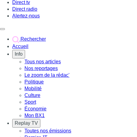
Direct tv
Direct radio
Alertez-nous
Déclencher le menu
Rechercher
Accueil
Info
Tous nos articles
Nos reportages
Le zoom de la rédac'
Politique
Mobilité
Culture
Sport
Économie
Mon BX1
Replay TV
Toutes nos émissions