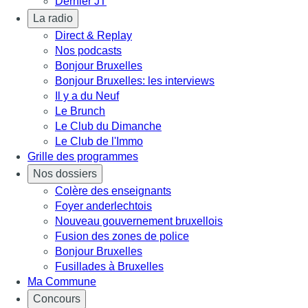
Dernier JT
La radio
Direct & Replay
Nos podcasts
Bonjour Bruxelles
Bonjour Bruxelles: les interviews
Il y a du Neuf
Le Brunch
Le Club du Dimanche
Le Club de l'Immo
Grille des programmes
Nos dossiers
Colère des enseignants
Foyer anderlechtois
Nouveau gouvernement bruxellois
Fusion des zones de police
Bonjour Bruxelles
Fusillades à Bruxelles
Ma Commune
Concours