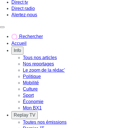
Direct tv
Direct radio
Alertez-nous
Déclencher le menu
Rechercher
Accueil
Info
Tous nos articles
Nos reportages
Le zoom de la rédac'
Politique
Mobilité
Culture
Sport
Économie
Mon BX1
Replay TV
Toutes nos émissions