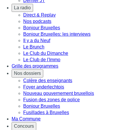
Dernier JT
La radio
Direct & Replay
Nos podcasts
Bonjour Bruxelles
Bonjour Bruxelles: les interviews
Il y a du Neuf
Le Brunch
Le Club du Dimanche
Le Club de l'Immo
Grille des programmes
Nos dossiers
Colère des enseignants
Foyer anderlechtois
Nouveau gouvernement bruxellois
Fusion des zones de police
Bonjour Bruxelles
Fusillades à Bruxelles
Ma Commune
Concours