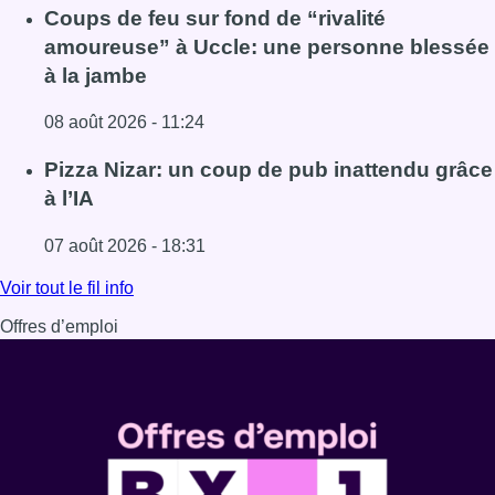
Lire l'article Météo: du soleil et jusqu’à 28°C ce samedi, l
Coups de feu sur fond de “rivalité
amoureuse” à Uccle: une personne blessée
à la jambe
08 août 2026 - 11:24
Lire l'article Coups de feu sur fond de “rivalité amoureus
Pizza Nizar: un coup de pub inattendu grâce
à l’IA
07 août 2026 - 18:31
Lire l'article Pizza Nizar: un coup de pub inattendu grâce à
Voir tout le fil info
Offres d’emploi