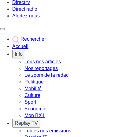
Direct tv
Direct radio
Alertez-nous
Déclencher le menu
Rechercher
Accueil
Info
Tous nos articles
Nos reportages
Le zoom de la rédac'
Politique
Mobilité
Culture
Sport
Économie
Mon BX1
Replay TV
Toutes nos émissions