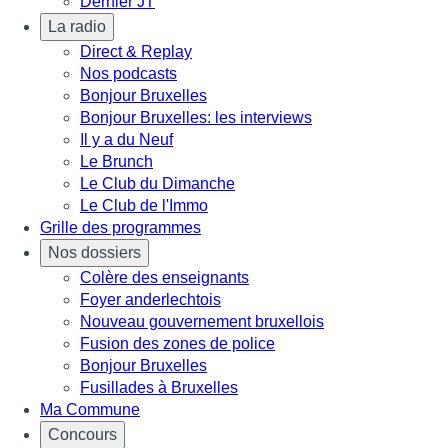
Dernier JT
La radio
Direct & Replay
Nos podcasts
Bonjour Bruxelles
Bonjour Bruxelles: les interviews
Il y a du Neuf
Le Brunch
Le Club du Dimanche
Le Club de l'Immo
Grille des programmes
Nos dossiers
Colère des enseignants
Foyer anderlechtois
Nouveau gouvernement bruxellois
Fusion des zones de police
Bonjour Bruxelles
Fusillades à Bruxelles
Ma Commune
Concours