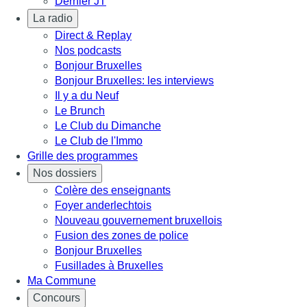
Dernier JT
La radio
Direct & Replay
Nos podcasts
Bonjour Bruxelles
Bonjour Bruxelles: les interviews
Il y a du Neuf
Le Brunch
Le Club du Dimanche
Le Club de l'Immo
Grille des programmes
Nos dossiers
Colère des enseignants
Foyer anderlechtois
Nouveau gouvernement bruxellois
Fusion des zones de police
Bonjour Bruxelles
Fusillades à Bruxelles
Ma Commune
Concours