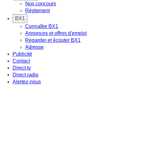
Nos concours
Règlement
BX1
Connaître BX1
Annonces et offres d'emploi
Regarder et écouter BX1
Adresse
Publicité
Contact
Direct tv
Direct radio
Alertez-nous