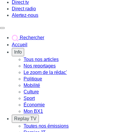
Direct tv
Direct radio
Alertez-nous
Déclencher le menu
Rechercher
Accueil
Info
Tous nos articles
Nos reportages
Le zoom de la rédac'
Politique
Mobilité
Culture
Sport
Économie
Mon BX1
Replay TV
Toutes nos émissions