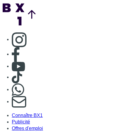
Back to top
Consulter page Instagram
Consulter page Facebook
Consulter Youtube
Consulter TikTok
Nous rejoindre sur Whatsapp
S'abonner à notre newsletter
Connaître BX1
Publicité
Offres d'emploi