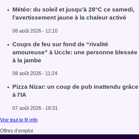
Météo: du soleil et jusqu’à 28°C ce samedi,
l’avertissement jaune à la chaleur activé
08 août 2026 - 12:10
Lire l'article Météo: du soleil et jusqu’à 28°C ce samedi, l
Coups de feu sur fond de “rivalité
amoureuse” à Uccle: une personne blessée
à la jambe
08 août 2026 - 11:24
Lire l'article Coups de feu sur fond de “rivalité amoureus
Pizza Nizar: un coup de pub inattendu grâce
à l’IA
07 août 2026 - 18:31
Lire l'article Pizza Nizar: un coup de pub inattendu grâce à
Voir tout le fil info
Offres d’emploi