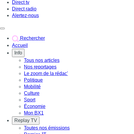
Direct tv
Direct radio
Alertez-nous
Déclencher le menu
Rechercher
Accueil
Info
Tous nos articles
Nos reportages
Le zoom de la rédac'
Politique
Mobilité
Culture
Sport
Économie
Mon BX1
Replay TV
Toutes nos émissions