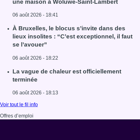
une maison à Woluwe-Saint-Lambert
06 août 2026 - 18:41
Lire l'article Une explosion provoque un incendie dans 
À Bruxelles, le blocus s’invite dans des
lieux insolites : “C’est exceptionnel, il faut
se l’avouer”
06 août 2026 - 18:22
Lire l'article À Bruxelles, le blocus s’invite dans des lieux i
La vague de chaleur est officiellement
terminée
06 août 2026 - 18:13
Lire l'article La vague de chaleur est officiellement termin
Voir tout le fil info
Offres d’emploi