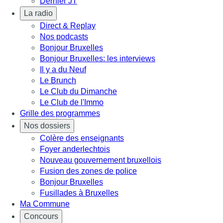
Dernier JT
La radio
Direct & Replay
Nos podcasts
Bonjour Bruxelles
Bonjour Bruxelles: les interviews
Il y a du Neuf
Le Brunch
Le Club du Dimanche
Le Club de l'Immo
Grille des programmes
Nos dossiers
Colère des enseignants
Foyer anderlechtois
Nouveau gouvernement bruxellois
Fusion des zones de police
Bonjour Bruxelles
Fusillades à Bruxelles
Ma Commune
Concours