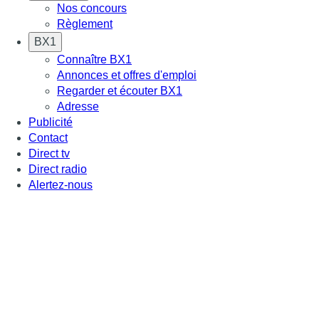
Nos concours
Règlement
BX1
Connaître BX1
Annonces et offres d'emploi
Regarder et écouter BX1
Adresse
Publicité
Contact
Direct tv
Direct radio
Alertez-nous