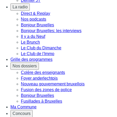
Dernier JT
La radio
Direct & Replay
Nos podcasts
Bonjour Bruxelles
Bonjour Bruxelles: les interviews
Il y a du Neuf
Le Brunch
Le Club du Dimanche
Le Club de l'Immo
Grille des programmes
Nos dossiers
Colère des enseignants
Foyer anderlechtois
Nouveau gouvernement bruxellois
Fusion des zones de police
Bonjour Bruxelles
Fusillades à Bruxelles
Ma Commune
Concours