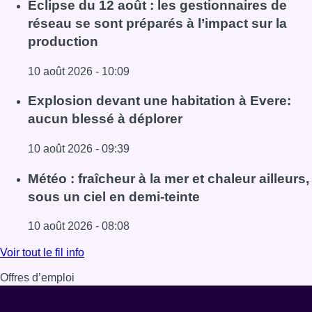
Eclipse du 12 août : les gestionnaires de
réseau se sont préparés à l’impact sur la
production
10 août 2026 - 10:09
Lire l'article Eclipse du 12 août : les gestionnaires de rés
Explosion devant une habitation à Evere:
aucun blessé à déplorer
10 août 2026 - 09:39
Lire l'article Explosion devant une habitation à Evere: au
Météo : fraîcheur à la mer et chaleur ailleurs,
sous un ciel en demi-teinte
10 août 2026 - 08:08
Lire l'article Météo : fraîcheur à la mer et chaleur ailleurs,
Voir tout le fil info
Offres d’emploi