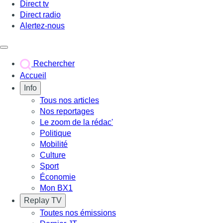
Direct tv
Direct radio
Alertez-nous
Déclencher le menu
Rechercher
Accueil
Info
Tous nos articles
Nos reportages
Le zoom de la rédac'
Politique
Mobilité
Culture
Sport
Économie
Mon BX1
Replay TV
Toutes nos émissions