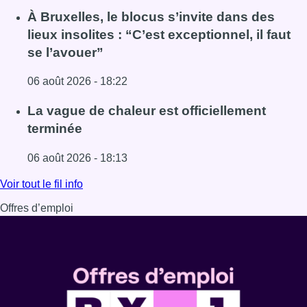
Lire l'article Une explosion provoque un incendie dans 
À Bruxelles, le blocus s’invite dans des
lieux insolites : “C’est exceptionnel, il faut
se l’avouer”
06 août 2026 - 18:22
Lire l'article À Bruxelles, le blocus s’invite dans des lieux i
La vague de chaleur est officiellement
terminée
06 août 2026 - 18:13
Lire l'article La vague de chaleur est officiellement termin
Voir tout le fil info
Offres d’emploi