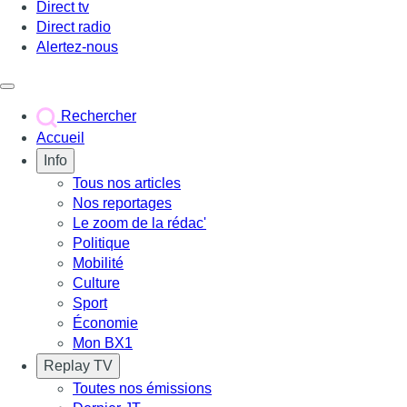
Direct tv
Direct radio
Alertez-nous
Déclencher le menu
Rechercher
Accueil
Info
Tous nos articles
Nos reportages
Le zoom de la rédac'
Politique
Mobilité
Culture
Sport
Économie
Mon BX1
Replay TV
Toutes nos émissions