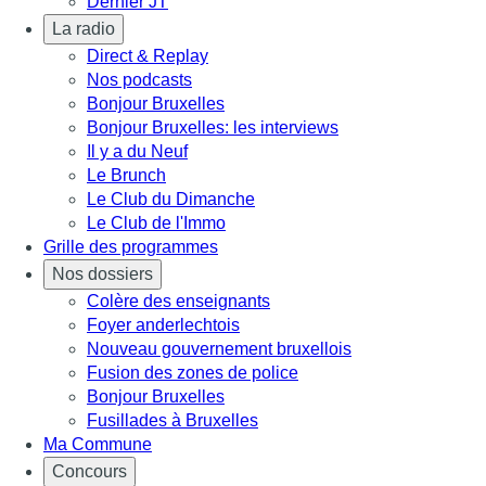
Dernier JT
La radio
Direct & Replay
Nos podcasts
Bonjour Bruxelles
Bonjour Bruxelles: les interviews
Il y a du Neuf
Le Brunch
Le Club du Dimanche
Le Club de l'Immo
Grille des programmes
Nos dossiers
Colère des enseignants
Foyer anderlechtois
Nouveau gouvernement bruxellois
Fusion des zones de police
Bonjour Bruxelles
Fusillades à Bruxelles
Ma Commune
Concours