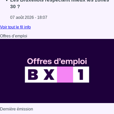
30 ?
07 août 2026 - 18:07
Lire l'article Les Bruxellois respectent mieux les zones 30
Voir tout le fil info
Offres d’emploi
Dernière émission