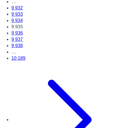
…
9 932
9 933
9 934
9 935
9 936
9 937
9 938
…
10 189
Page suivante