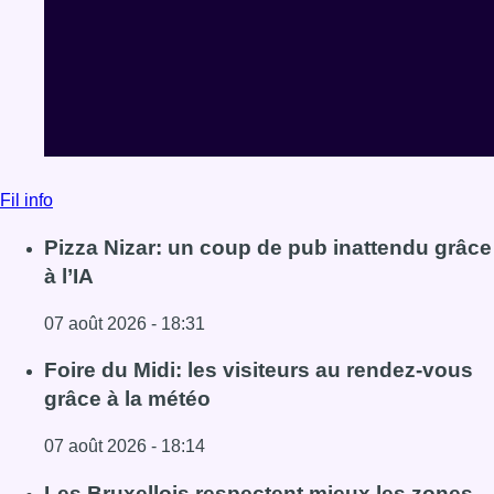
Fil info
Pizza Nizar: un coup de pub inattendu grâce
à l’IA
07 août 2026 - 18:31
Lire l'article Pizza Nizar: un coup de pub inattendu grâce à
Foire du Midi: les visiteurs au rendez-vous
grâce à la météo
07 août 2026 - 18:14
Lire l'article Foire du Midi: les visiteurs au rendez-vous g
Les Bruxellois respectent mieux les zones