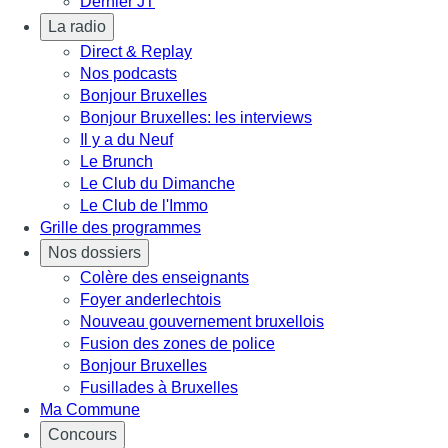
Dernier JT
La radio
Direct & Replay
Nos podcasts
Bonjour Bruxelles
Bonjour Bruxelles: les interviews
Il y a du Neuf
Le Brunch
Le Club du Dimanche
Le Club de l'Immo
Grille des programmes
Nos dossiers
Colère des enseignants
Foyer anderlechtois
Nouveau gouvernement bruxellois
Fusion des zones de police
Bonjour Bruxelles
Fusillades à Bruxelles
Ma Commune
Concours