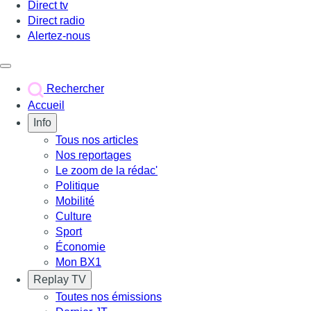
Direct tv
Direct radio
Alertez-nous
Déclencher le menu
Rechercher
Accueil
Info
Tous nos articles
Nos reportages
Le zoom de la rédac'
Politique
Mobilité
Culture
Sport
Économie
Mon BX1
Replay TV
Toutes nos émissions