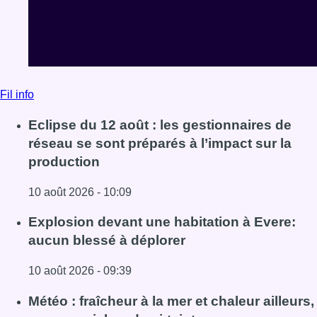
Fil info
Eclipse du 12 août : les gestionnaires de
réseau se sont préparés à l’impact sur la
production
10 août 2026 - 10:09
Lire l'article Eclipse du 12 août : les gestionnaires de rés
Explosion devant une habitation à Evere:
aucun blessé à déplorer
10 août 2026 - 09:39
Lire l'article Explosion devant une habitation à Evere: au
Météo : fraîcheur à la mer et chaleur ailleurs,