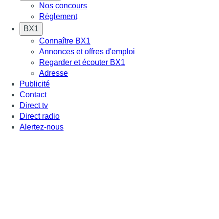
Nos concours
Règlement
BX1
Connaître BX1
Annonces et offres d'emploi
Regarder et écouter BX1
Adresse
Publicité
Contact
Direct tv
Direct radio
Alertez-nous