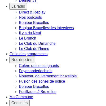
Dernier JT
La radio
Direct & Replay
Nos podcasts
Bonjour Bruxelles
Bonjour Bruxelles: les interviews
Il y a du Neuf
Le Brunch
Le Club du Dimanche
Le Club de l'Immo
Grille des programmes
Nos dossiers
Colère des enseignants
Foyer anderlechtois
Nouveau gouvernement bruxellois
Fusion des zones de police
Bonjour Bruxelles
Fusillades à Bruxelles
Ma Commune
Concours