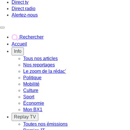
Direct tv
Direct radio
Alertez-nous
Déclencher le menu
Rechercher
Accueil
Info
Tous nos articles
Nos reportages
Le zoom de la rédac'
Politique
Mobilité
Culture
Sport
Économie
Mon BX1
Replay TV
Toutes nos émissions