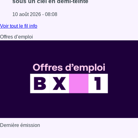
sous un ciel en demi-teinte
10 août 2026 - 08:08
Lire l'article Météo : fraîcheur à la mer et chaleur ailleurs,
Voir tout le fil info
Offres d’emploi
Dernière émission
Voir nos dernières émissions