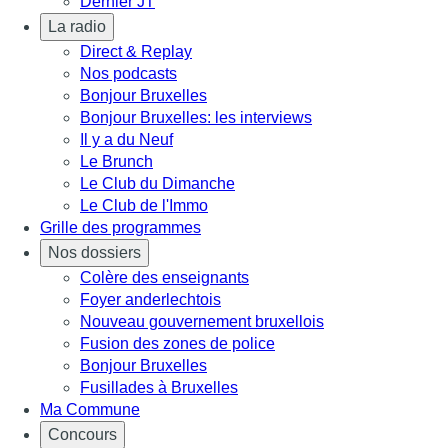
Dernier JT
La radio
Direct & Replay
Nos podcasts
Bonjour Bruxelles
Bonjour Bruxelles: les interviews
Il y a du Neuf
Le Brunch
Le Club du Dimanche
Le Club de l'Immo
Grille des programmes
Nos dossiers
Colère des enseignants
Foyer anderlechtois
Nouveau gouvernement bruxellois
Fusion des zones de police
Bonjour Bruxelles
Fusillades à Bruxelles
Ma Commune
Concours