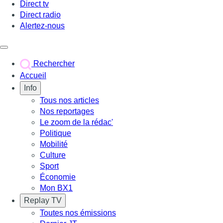
Direct tv
Direct radio
Alertez-nous
Déclencher le menu
Rechercher
Accueil
Info
Tous nos articles
Nos reportages
Le zoom de la rédac'
Politique
Mobilité
Culture
Sport
Économie
Mon BX1
Replay TV
Toutes nos émissions