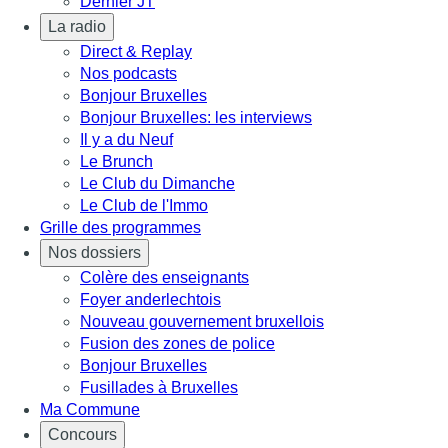
Dernier JT
La radio
Direct & Replay
Nos podcasts
Bonjour Bruxelles
Bonjour Bruxelles: les interviews
Il y a du Neuf
Le Brunch
Le Club du Dimanche
Le Club de l'Immo
Grille des programmes
Nos dossiers
Colère des enseignants
Foyer anderlechtois
Nouveau gouvernement bruxellois
Fusion des zones de police
Bonjour Bruxelles
Fusillades à Bruxelles
Ma Commune
Concours