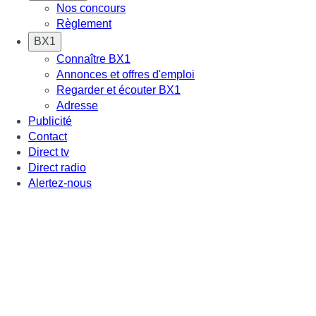
Nos concours
Règlement
BX1
Connaître BX1
Annonces et offres d'emploi
Regarder et écouter BX1
Adresse
Publicité
Contact
Direct tv
Direct radio
Alertez-nous