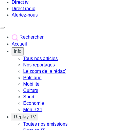
Direct tv
Direct radio
Alertez-nous
Déclencher le menu
Rechercher
Accueil
Info
Tous nos articles
Nos reportages
Le zoom de la rédac'
Politique
Mobilité
Culture
Sport
Économie
Mon BX1
Replay TV
Toutes nos émissions