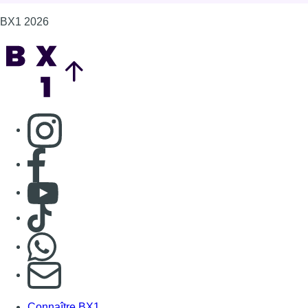
BX1 2026
Back to top
Consulter page Instagram
Consulter page Facebook
Consulter Youtube
Consulter TikTok
Nous rejoindre sur Whatsapp
S'abonner à notre newsletter
Connaître BX1