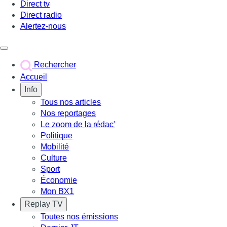
Direct tv
Direct radio
Alertez-nous
Déclencher le menu
Rechercher
Accueil
Info
Tous nos articles
Nos reportages
Le zoom de la rédac'
Politique
Mobilité
Culture
Sport
Économie
Mon BX1
Replay TV
Toutes nos émissions