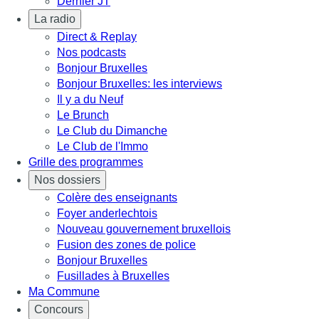
Dernier JT
La radio
Direct & Replay
Nos podcasts
Bonjour Bruxelles
Bonjour Bruxelles: les interviews
Il y a du Neuf
Le Brunch
Le Club du Dimanche
Le Club de l'Immo
Grille des programmes
Nos dossiers
Colère des enseignants
Foyer anderlechtois
Nouveau gouvernement bruxellois
Fusion des zones de police
Bonjour Bruxelles
Fusillades à Bruxelles
Ma Commune
Concours