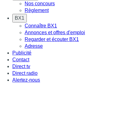
Nos concours
Règlement
BX1
Connaître BX1
Annonces et offres d'emploi
Regarder et écouter BX1
Adresse
Publicité
Contact
Direct tv
Direct radio
Alertez-nous